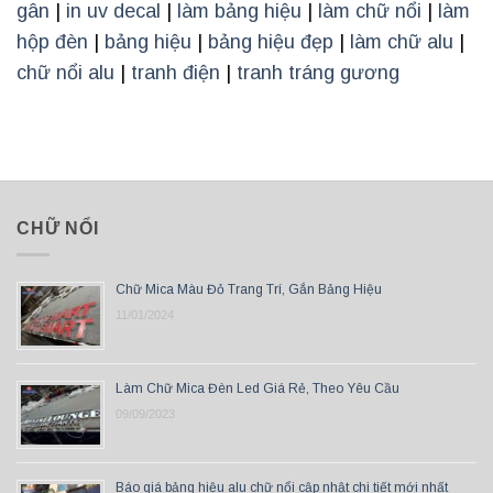
gân
|
in uv decal
|
làm bảng hiệu
|
làm chữ nổi
|
làm
hộp đèn
|
bảng hiệu
|
bảng hiệu đẹp
|
làm chữ alu
|
chữ nổi alu
|
tranh điện
|
tranh tráng gương
CHỮ NỔI
Chữ Mica Màu Đỏ Trang Trí, Gắn Bảng Hiệu
11/01/2024
Làm Chữ Mica Đèn Led Giá Rẻ, Theo Yêu Cầu
09/09/2023
Báo giá bảng hiệu alu chữ nổi cập nhật chi tiết mới nhất