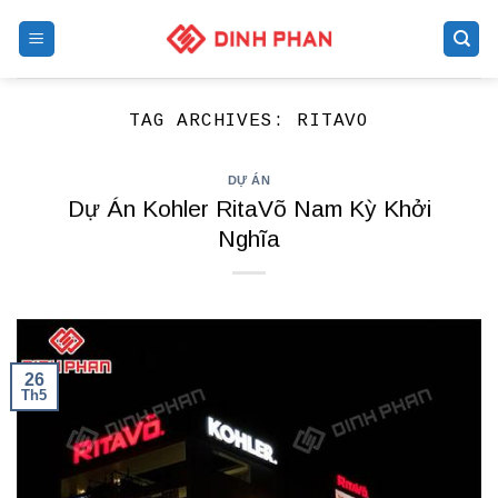
Skip
to
content
TAG ARCHIVES:
RITAVO
DỰ ÁN
Dự Án Kohler RitaVõ Nam Kỳ Khởi
Nghĩa
26
Th5