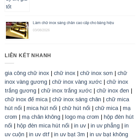
Làm chữ inox sáng chân cao cấp cho bảng hiệu
03/08/2026
LIÊN KẾT NHANH
gia công chữ inox
|
chữ inox
|
chữ inox sơn
|
chữ
inox vàng gương
|
chữ inox vàng xước
|
chữ inox
trắng gương
|
chữ inox trắng xước
|
chữ inox đen
|
chữ inox đế mica
|
chữ inox sáng chân
|
chữ mica
hút nổi
|
mica hút nổi
|
chữ hút nổi
|
chữ mica
|
mạ
crom
|
mạ chân không
|
logo mạ crom
|
hộp đèn hút
nổi
|
hộp đèn mica hút nổi
|
in uv
|
in uv phẳng
|
in
uv cuộn
|
in uv dtf
|
in uv bạt 3m
|
in uv bạt không