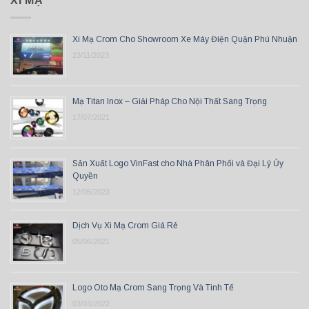
XI MẠ
Xi Mạ Crom Cho Showroom Xe Máy Điện Quận Phú Nhuận
23/11/2023
Mạ Titan Inox – Giải Pháp Cho Nội Thất Sang Trọng
17/07/2021
Sản Xuất Logo VinFast cho Nhà Phân Phối và Đại Lý Ủy
Quyền
12/05/2023
Dịch Vụ Xi Mạ Crom Giá Rẻ
05/06/2021
Logo Oto Mạ Crom Sang Trọng Và Tinh Tế
03/03/2022