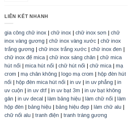
LIÊN KẾT NHANH
gia công chữ inox
|
chữ inox
|
chữ inox sơn
|
chữ
inox vàng gương
|
chữ inox vàng xước
|
chữ inox
trắng gương
|
chữ inox trắng xước
|
chữ inox đen
|
chữ inox đế mica
|
chữ inox sáng chân
|
chữ mica
hút nổi
|
mica hút nổi
|
chữ hút nổi
|
chữ mica
|
mạ
crom
|
mạ chân không
|
logo mạ crom
|
hộp đèn hút
nổi
|
hộp đèn mica hút nổi
|
in uv
|
in uv phẳng
|
in
uv cuộn
|
in uv dtf
|
in uv bạt 3m
|
in uv bạt không
gân
|
in uv decal
|
làm bảng hiệu
|
làm chữ nổi
|
làm
hộp đèn
|
bảng hiệu
|
bảng hiệu đẹp
|
làm chữ alu
|
chữ nổi alu
|
tranh điện
|
tranh tráng gương