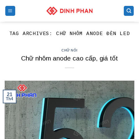
Skip
to
content
TAG ARCHIVES:
CHỮ NHÔM ANODE ĐÈN LED
CHỮ NỔI
Chữ nhôm anode cao cấp, giá tốt
21
Th4