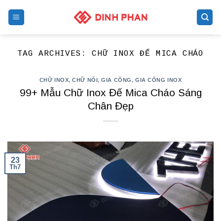
Skip
to
content
TAG ARCHIVES:
CHỮ INOX ĐẾ MICA CHÁO
CHỮ INOX
,
CHỮ NỔI
,
GIA CÔNG
,
GIA CÔNG INOX
99+ Mẫu Chữ Inox Đế Mica Cháo Sáng
Chân Đẹp
23
Th7