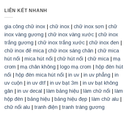
LIÊN KẾT NHANH
gia công chữ inox
|
chữ inox
|
chữ inox sơn
|
chữ
inox vàng gương
|
chữ inox vàng xước
|
chữ inox
trắng gương
|
chữ inox trắng xước
|
chữ inox đen
|
chữ inox đế mica
|
chữ inox sáng chân
|
chữ mica
hút nổi
|
mica hút nổi
|
chữ hút nổi
|
chữ mica
|
mạ
crom
|
mạ chân không
|
logo mạ crom
|
hộp đèn hút
nổi
|
hộp đèn mica hút nổi
|
in uv
|
in uv phẳng
|
in
uv cuộn
|
in uv dtf
|
in uv bạt 3m
|
in uv bạt không
gân
|
in uv decal
|
làm bảng hiệu
|
làm chữ nổi
|
làm
hộp đèn
|
bảng hiệu
|
bảng hiệu đẹp
|
làm chữ alu
|
chữ nổi alu
|
tranh điện
|
tranh tráng gương