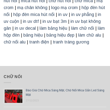
hút nổi
|
mica hút nổi
|
chữ hút nổi
|
chữ mica
|
mạ
crom
|
mạ chân không
|
logo mạ crom
|
hộp đèn hút
nổi
|
hộp đèn mica hút nổi
|
in uv
|
in uv phẳng
|
in
uv cuộn
|
in uv dtf
|
in uv bạt 3m
|
in uv bạt không
gân
|
in uv decal
|
làm bảng hiệu
|
làm chữ nổi
|
làm
hộp đèn
|
bảng hiệu
|
bảng hiệu đẹp
|
làm chữ alu
|
chữ nổi alu
|
tranh điện
|
tranh tráng gương
CHỮ NỔI
Báo Giá Chữ Mica Sáng Mặt, Chữ Nổi Mica Gắn Led Sáng
Mặt
27/11/2023