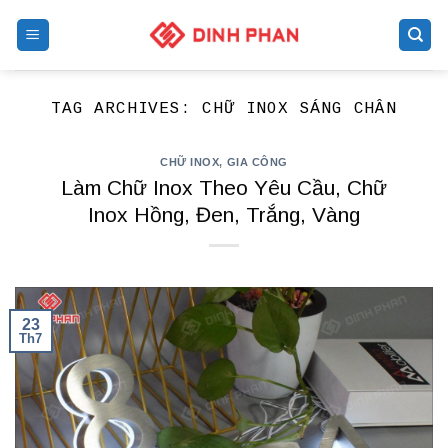
Skip
to
content
TAG ARCHIVES:
CHỮ INOX SÁNG CHÂN
CHỮ INOX
,
GIA CÔNG
Làm Chữ Inox Theo Yêu Cầu, Chữ
Inox Hồng, Đen, Trắng, Vàng
23
Th7