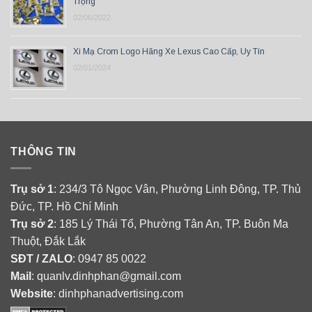
Trọng
02/06/2022
Xi Mạ Crom Logo Hãng Xe Lexus Cao Cấp, Uy Tín
02/01/2024
THÔNG TIN
Trụ sở 1
: 234/3 Tô Ngọc Vân, Phường Linh Đông, TP. Thủ
Đức, TP. Hồ Chí Minh
Trụ sở 2
: 185 Lý Thái Tổ, Phường Tân An, TP. Buôn Ma
Thuột, Đắk Lắk
SĐT / ZALO
: 0947 85 0022
Mail
: quanlv.dinhphan@gmail.com
Website
: dinhphanadvertising.com