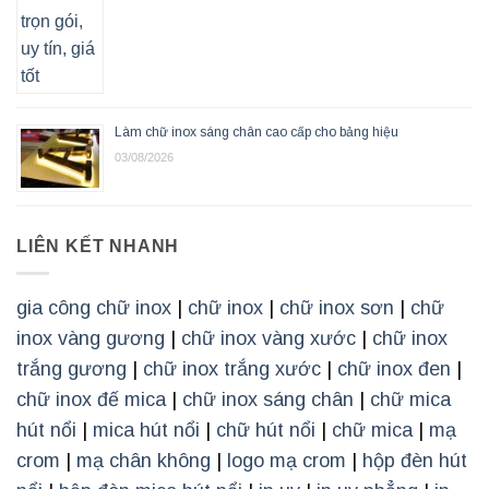
Làm chữ inox sáng chân cao cấp cho bảng hiệu
03/08/2026
LIÊN KẾT NHANH
gia công chữ inox
|
chữ inox
|
chữ inox sơn
|
chữ
inox vàng gương
|
chữ inox vàng xước
|
chữ inox
trắng gương
|
chữ inox trắng xước
|
chữ inox đen
|
chữ inox đế mica
|
chữ inox sáng chân
|
chữ mica
hút nổi
|
mica hút nổi
|
chữ hút nổi
|
chữ mica
|
mạ
crom
|
mạ chân không
|
logo mạ crom
|
hộp đèn hút