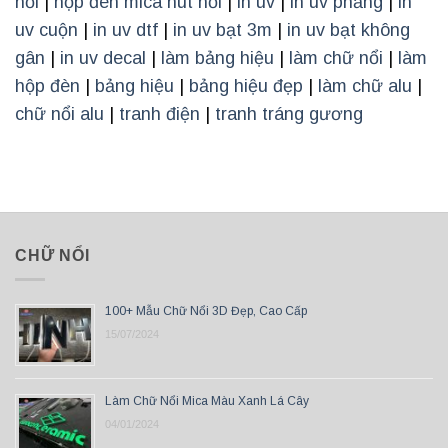
nổi
|
hộp đèn mica hút nổi
|
in uv
|
in uv phẳng
|
in
uv cuộn
|
in uv dtf
|
in uv bạt 3m
|
in uv bạt không
gân
|
in uv decal
|
làm bảng hiệu
|
làm chữ nổi
|
làm
hộp đèn
|
bảng hiệu
|
bảng hiệu đẹp
|
làm chữ alu
|
chữ nổi alu
|
tranh điện
|
tranh tráng gương
CHỮ NỔI
100+ Mẫu Chữ Nổi 3D Đẹp, Cao Cấp
15/07/2024
Làm Chữ Nổi Mica Màu Xanh Lá Cây
04/01/2024