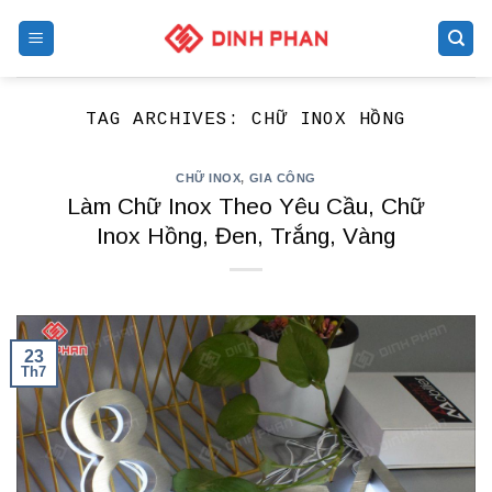
Skip
to
content
TAG ARCHIVES:
CHỮ INOX HỒNG
CHỮ INOX
,
GIA CÔNG
Làm Chữ Inox Theo Yêu Cầu, Chữ
Inox Hồng, Đen, Trắng, Vàng
23
Th7