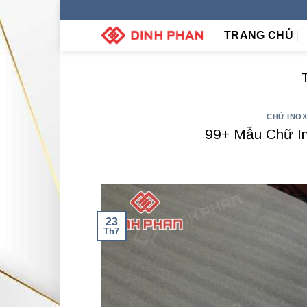
Skip
to
TRANG CHỦ
content
CHỮ INO
99+ Mẫu Chữ I
23
Th7