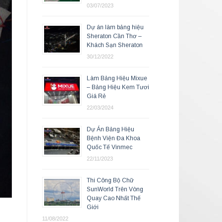
03/07/2023
Dự án làm bảng hiệu
Sheraton Cần Thơ –
Khách Sạn Sheraton
30/12/2022
Làm Bảng Hiệu Mixue
– Bảng Hiệu Kem Tươi
Giá Rẻ
22/03/2024
Dự Án Bảng Hiệu
Bệnh Viện Đa Khoa
Quốc Tế Vinmec
22/11/2023
Thi Công Bộ Chữ
SunWorld Trên Vòng
Quay Cao Nhất Thế
Giới
11/08/2022