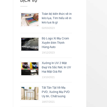
DỊCH VỤ
Toàn bộ kiến thức về in
kéo lụa, Tìm hiểu về in
kéo lụa là gì
02/03/2023
Bộ Logo Xi Mạ Crom
Xuyên Đèn Thịnh
Hùng Auto
19/12/2023
Xưởng In UV 2 Mặt
Đẹp Và Sắc Nét, In UV
Hai Mặt Giá Rẻ
13/10/2021
Tất Tần Tật Về Mạ
PVD, Xưởng Mạ PVD
Uy tín, Chất lượng
18/07/2021