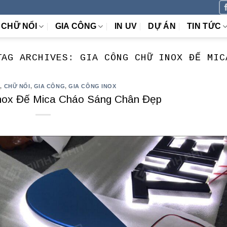
CHỮ NỔI
GIA CÔNG
IN UV
DỰ ÁN
TIN TỨC
TAG ARCHIVES:
GIA CÔNG CHỮ INOX ĐẾ MIC
X
,
CHỮ NỔI
,
GIA CÔNG
,
GIA CÔNG INOX
nox Đế Mica Cháo Sáng Chân Đẹp