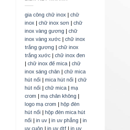
gia công chữ inox
|
chữ
inox
|
chữ inox sơn
|
chữ
inox vàng gương
|
chữ
inox vàng xước
|
chữ inox
trắng gương
|
chữ inox
trắng xước
|
chữ inox đen
|
chữ inox đế mica
|
chữ
inox sáng chân
|
chữ mica
hút nổi
|
mica hút nổi
|
chữ
hút nổi
|
chữ mica
|
mạ
crom
|
mạ chân không
|
logo mạ crom
|
hộp đèn
hút nổi
|
hộp đèn mica hút
nổi
|
in uv
|
in uv phẳng
|
in
uv cuộn
|
in uv dtf
|
in uv