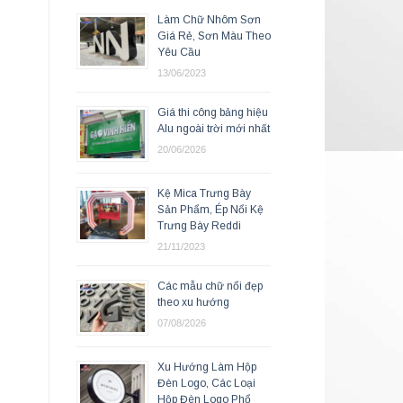
Làm Chữ Nhôm Sơn
Giá Rẻ, Sơn Màu Theo
Yêu Cầu
13/06/2023
Giá thi công bảng hiệu
Alu ngoài trời mới nhất
20/06/2026
Kệ Mica Trưng Bày
Sản Phẩm, Ép Nổi Kệ
Trưng Bày Reddi
21/11/2023
Các mẫu chữ nổi đẹp
theo xu hướng
07/08/2026
Xu Hướng Làm Hộp
Đèn Logo, Các Loại
Hộp Đèn Logo Phổ