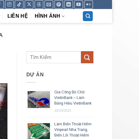
LIÊN HỆ
HÌNH ẢNH
A
DỰ ÁN
Gia Công Bộ Chữ
VietinBank – Làm
Bảng Hiệu VietinBank
25/10/2023
Làm Biển Thoát Hiểm
Vinpearl Nha Trang,
Biển Lối Thoát Hiểm