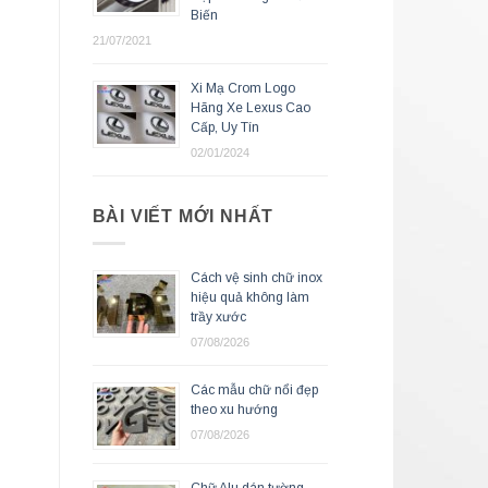
Biến
21/07/2021
Xi Mạ Crom Logo
Hãng Xe Lexus Cao
Cấp, Uy Tín
02/01/2024
BÀI VIẾT MỚI NHẤT
Cách vệ sinh chữ inox
hiệu quả không làm
trầy xước
07/08/2026
Các mẫu chữ nổi đẹp
theo xu hướng
07/08/2026
Chữ Alu dán tường