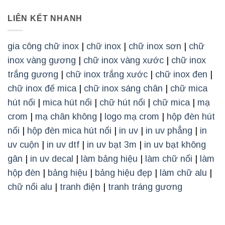
LIÊN KẾT NHANH
gia công chữ inox
|
chữ inox
|
chữ inox sơn
|
chữ
inox vàng gương
|
chữ inox vàng xước
|
chữ inox
trắng gương
|
chữ inox trắng xước
|
chữ inox đen
|
chữ inox đế mica
|
chữ inox sáng chân
|
chữ mica
hút nổi
|
mica hút nổi
|
chữ hút nổi
|
chữ mica
|
mạ
crom
|
mạ chân không
|
logo mạ crom
|
hộp đèn hút
nổi
|
hộp đèn mica hút nổi
|
in uv
|
in uv phẳng
|
in
uv cuộn
|
in uv dtf
|
in uv bạt 3m
|
in uv bạt không
gân
|
in uv decal
|
làm bảng hiệu
|
làm chữ nổi
|
làm
hộp đèn
|
bảng hiệu
|
bảng hiệu đẹp
|
làm chữ alu
|
chữ nổi alu
|
tranh điện
|
tranh tráng gương