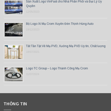
Sản Xuất Logo VinFast cho Nhà Phân Phối và Đại Lý Ủy
Quyền
12/05/2023
Bộ Logo Xi Mạ Crom Xuyên Đèn Thịnh Hùng Auto
19/12/2023
Tất Tần Tật Về Mạ PVD, Xưởng Mạ PVD Uy tín, Chất lượng
18/07/2021
Logo TC Group – Logo Thành Công Mạ Crom
11/07/2024
THÔNG TIN