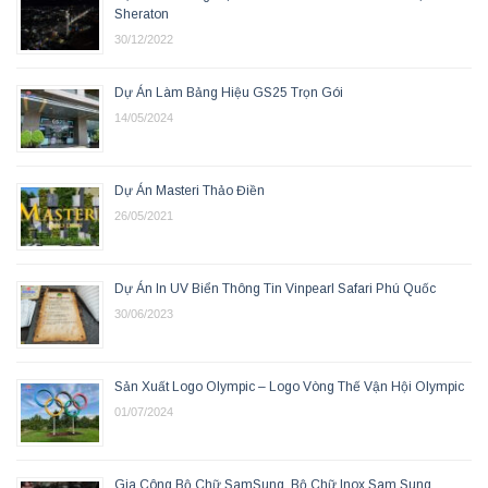
Sheraton
30/12/2022
Dự Án Làm Bảng Hiệu GS25 Trọn Gói
14/05/2024
Dự Án Masteri Thảo Điền
26/05/2021
Dự Án In UV Biển Thông Tin Vinpearl Safari Phú Quốc
30/06/2023
Sản Xuất Logo Olympic – Logo Vòng Thế Vận Hội Olympic
01/07/2024
Gia Công Bộ Chữ SamSung, Bộ Chữ Inox Sam Sung