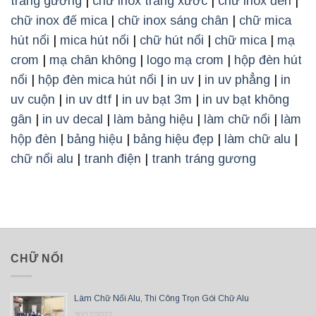
trắng gương
|
chữ inox trắng xước
|
chữ inox đen
|
chữ inox đế mica
|
chữ inox sáng chân
|
chữ mica
hút nổi
|
mica hút nổi
|
chữ hút nổi
|
chữ mica
|
mạ
crom
|
mạ chân không
|
logo mạ crom
|
hộp đèn hút
nổi
|
hộp đèn mica hút nổi
|
in uv
|
in uv phẳng
|
in
uv cuộn
|
in uv dtf
|
in uv bạt 3m
|
in uv bạt không
gân
|
in uv decal
|
làm bảng hiệu
|
làm chữ nổi
|
làm
hộp đèn
|
bảng hiệu
|
bảng hiệu đẹp
|
làm chữ alu
|
chữ nổi alu
|
tranh điện
|
tranh tráng gương
CHỮ NỔI
Làm Chữ Nổi Alu, Thi Công Trọn Gói Chữ Alu
30/12/2022