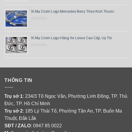
Xi Mạ Crom Logo Mercedes Benz Theo Kích Thước
30/12/2023
Xi Mạ Crom Logo Hãng Xe Lexus Cao Cấp, Uy Tín
02/01/2024
THÔNG TIN
Trụ sở 1
: 234/3 Tô Ngọc Vân, Phường Linh Đông, TP. Thủ
Đức, TP. Hồ Chí Minh
Trụ sở 2
: 185 Lý Thái Tổ, Phường Tân An, TP. Buôn Ma
Thuột, Đắk Lắk
SĐT / ZALO
: 0947 85 0022