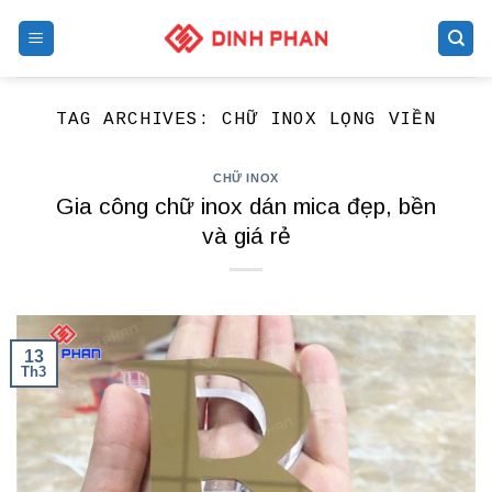
Skip
to
content
TAG ARCHIVES:
CHỮ INOX LỌNG VIỀN
CHỮ INOX
Gia công chữ inox dán mica đẹp, bền
và giá rẻ
13
Th3