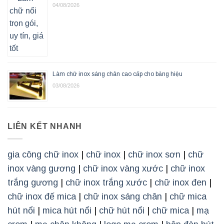
04/08/2026
Làm chữ inox sáng chân cao cấp cho bảng hiệu
03/08/2026
LIÊN KẾT NHANH
gia công chữ inox
|
chữ inox
|
chữ inox sơn
|
chữ
inox vàng gương
|
chữ inox vàng xước
|
chữ inox
trắng gương
|
chữ inox trắng xước
|
chữ inox đen
|
chữ inox đế mica
|
chữ inox sáng chân
|
chữ mica
hút nổi
|
mica hút nổi
|
chữ hút nổi
|
chữ mica
|
mạ