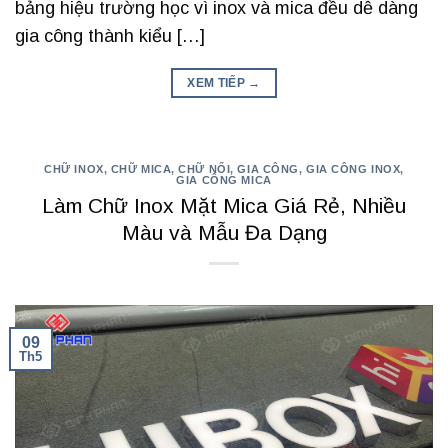
bảng hiệu trường học vì inox và mica đều dễ dàng
gia công thành kiểu […]
XEM TIẾP
→
CHỮ INOX
,
CHỮ MICA
,
CHỮ NỔI
,
GIA CÔNG
,
GIA CÔNG INOX
,
GIA CÔNG MICA
Làm Chữ Inox Mặt Mica Giá Rẻ, Nhiều
Màu và Mẫu Đa Dạng
09
Th5