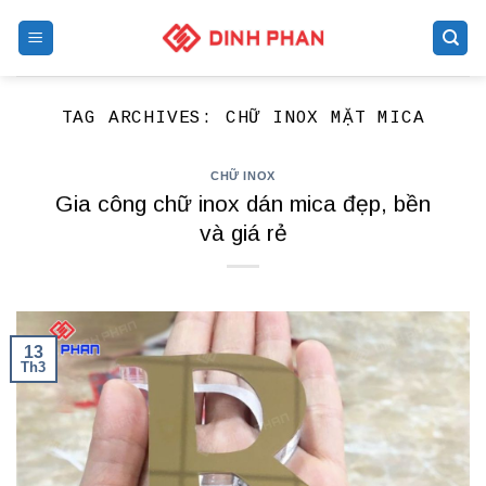
Skip
to
content
TAG ARCHIVES:
CHỮ INOX MẶT MICA
CHỮ INOX
Gia công chữ inox dán mica đẹp, bền
và giá rẻ
13
Th3