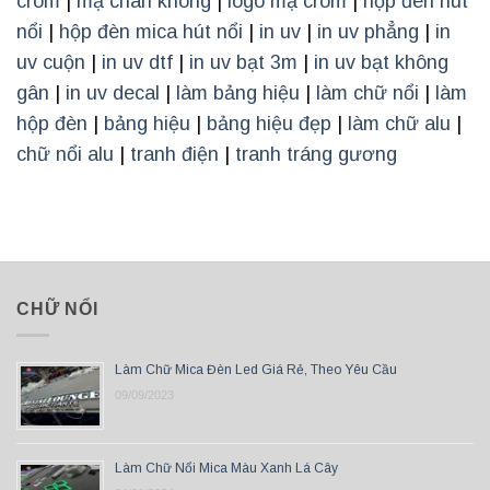
crom
|
mạ chân không
|
logo mạ crom
|
hộp đèn hút
nổi
|
hộp đèn mica hút nổi
|
in uv
|
in uv phẳng
|
in
uv cuộn
|
in uv dtf
|
in uv bạt 3m
|
in uv bạt không
gân
|
in uv decal
|
làm bảng hiệu
|
làm chữ nổi
|
làm
hộp đèn
|
bảng hiệu
|
bảng hiệu đẹp
|
làm chữ alu
|
chữ nổi alu
|
tranh điện
|
tranh tráng gương
CHỮ NỔI
Làm Chữ Mica Đèn Led Giá Rẻ, Theo Yêu Cầu
09/09/2023
Làm Chữ Nổi Mica Màu Xanh Lá Cây