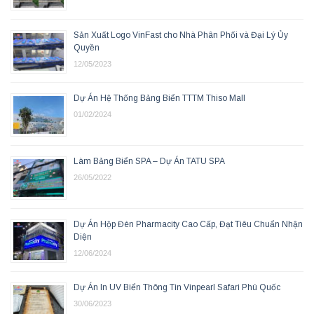
Sản Xuất Logo VinFast cho Nhà Phân Phối và Đại Lý Ủy
Quyền
12/05/2023
Dự Án Hệ Thống Bảng Biển TTTM Thiso Mall
01/02/2024
Làm Bảng Biển SPA – Dự Án TATU SPA
26/05/2022
Dự Án Hộp Đèn Pharmacity Cao Cấp, Đạt Tiêu Chuẩn Nhận
Diện
12/06/2024
Dự Án In UV Biển Thông Tin Vinpearl Safari Phú Quốc
30/06/2023