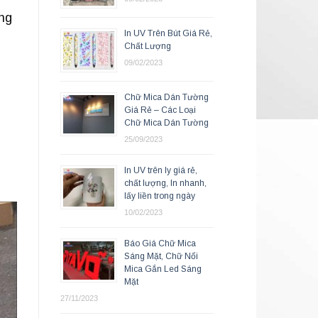
ằng
In UV Trên Bút Giá Rẻ,
Chất Lượng
09/02/2023
Chữ Mica Dán Tường
Giá Rẻ – Các Loại
Chữ Mica Dán Tường
25/09/2023
In UV trên ly giá rẻ,
chất lượng, In nhanh,
lấy liền trong ngày
10/02/2023
Báo Giá Chữ Mica
Sáng Mặt, Chữ Nổi
Mica Gắn Led Sáng
Mặt
27/11/2023