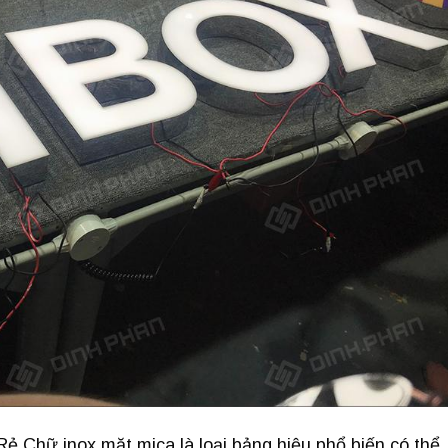
ẻ Chữ inox mặt mica là loại bảng hiệu phổ biến có thể