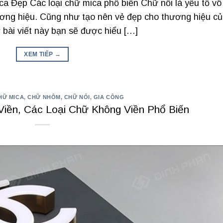
a Đẹp Các loại chữ mica phổ biến Chữ nổi là yếu tố vô
ương hiệu. Cũng như tạo nên vẻ đẹp cho thương hiệu c
ở bài viết này bạn sẽ được hiểu […]
XEM TIẾP
→
HỮ MICA
,
CHỮ NHÔM
,
CHỮ NỔI
,
GIA CÔNG
iền, Các Loại Chữ Không Viền Phổ Biến