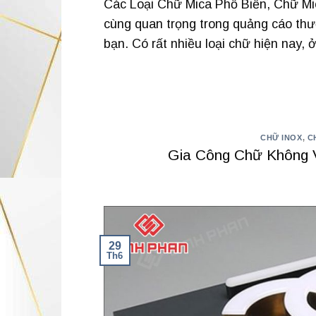
Các Loại Chữ Mica Phổ Biến, Chữ Mic
cùng quan trọng trong quảng cáo th
bạn. Có rất nhiều loại chữ hiện nay, 
CHỮ INOX
,
C
Gia Công Chữ Không V
29
Th6