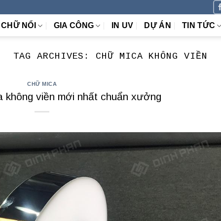
CHỮ NỔI
GIA CÔNG
IN UV
DỰ ÁN
TIN TỨC
TAG ARCHIVES:
CHỮ MICA KHÔNG VIỀN
CHỮ MICA
a không viền mới nhất chuẩn xưởng