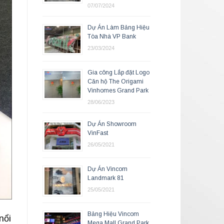
07/07/2024
Dự Án Làm Bảng Hiệu
Tòa Nhà VP Bank
23/03/2024
Gia công Lắp đặt Logo
Căn hộ The Origami
Vinhomes Grand Park
28/06/2023
Dự Án Showroom
VinFast
26/05/2021
Dự Án Vincom
Landmark 81
25/05/2021
Bảng Hiệu Vincom
nổi
Mega Mall Grand Park