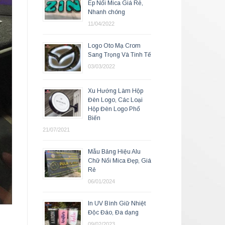
Ép Nổi Mica Giá Rẻ,
Nhanh chóng
11/04/2022
Logo Oto Mạ Crom
Sang Trọng Và Tinh Tế
03/03/2022
Xu Hướng Làm Hộp
Đèn Logo, Các Loại
Hộp Đèn Logo Phổ
Biến
21/07/2021
Mẫu Bảng Hiệu Alu
Chữ Nổi Mica Đẹp, Giá
Rẻ
06/01/2024
In UV Bình Giữ Nhiệt
Độc Đáo, Đa dạng
09/02/2023