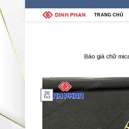
Skip
to
TRANG CHỦ
content
Báo giá chữ mic
20
Th3