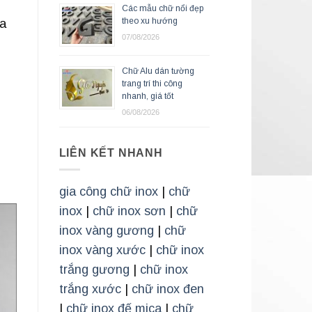
Các mẫu chữ nổi đẹp
theo xu hướng
ủa
07/08/2026
Chữ Alu dán tường
trang trí thi công
nhanh, giá tốt
06/08/2026
LIÊN KẾT NHANH
gia công chữ inox
|
chữ
inox
|
chữ inox sơn
|
chữ
inox vàng gương
|
chữ
inox vàng xước
|
chữ inox
trắng gương
|
chữ inox
trắng xước
|
chữ inox đen
|
chữ inox đế mica
|
chữ