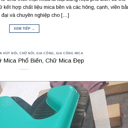
hữ kết hợp chất liệu mica bền và các hông, cạnh, viền b
 đại và chuyên nghiệp cho […]
XEM TIẾP
→
A HÚT NỔI
,
CHỮ NỔI
,
GIA CÔNG
,
GIA CÔNG MICA
ữ Mica Phổ Biến, Chữ Mica Đẹp