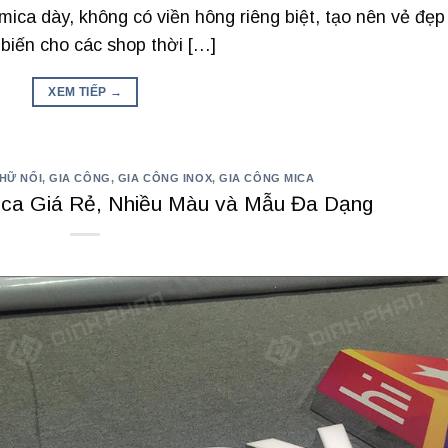
ica dày, không có viền hông riêng biệt, tạo nên vẻ đẹp 
 biến cho các shop thời […]
XEM TIẾP
→
HỮ NỔI
,
GIA CÔNG
,
GIA CÔNG INOX
,
GIA CÔNG MICA
ica Giá Rẻ, Nhiều Màu và Mẫu Đa Dạng