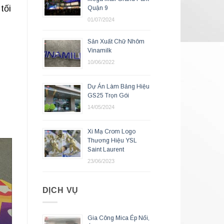
tối
Quận 9
01/07/2024
Sản Xuất Chữ Nhôm
Vinamilk
10/06/2022
Dự Án Làm Bảng Hiệu
GS25 Trọn Gói
14/05/2024
Xi Mạ Crom Logo
Thương Hiệu YSL
Saint Laurent
23/06/2023
DỊCH VỤ
Gia Công Mica Ép Nổi,