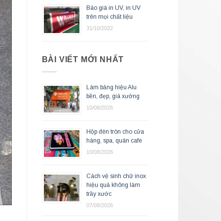
Báo giá in UV, in UV
trên mọi chất liệu
31/10/2022
BÀI VIẾT MỚI NHẤT
Làm bảng hiệu Alu
bền, đẹp, giá xưởng
10/08/2026
Hộp đèn tròn cho cửa
hàng, spa, quán cafe
10/08/2026
Cách vệ sinh chữ inox
hiệu quả không làm
trầy xước
07/08/2026