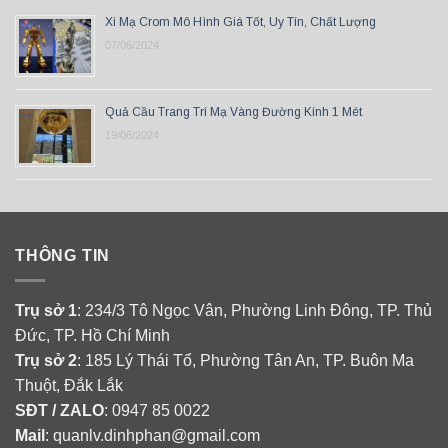
Xi Mạ Crom Mô Hình Giá Tốt, Uy Tín, Chất Lượng
07/06/2024
Quả Cầu Trang Trí Mạ Vàng Đường Kính 1 Mét
19/06/2024
THÔNG TIN
Trụ sở 1
: 234/3 Tô Ngọc Vân, Phường Linh Đông, TP. Thủ
Đức, TP. Hồ Chí Minh
Trụ sở 2
: 185 Lý Thái Tổ, Phường Tân An, TP. Buôn Ma
Thuột, Đắk Lắk
SĐT / ZALO
: 0947 85 0022
Mail
: quanlv.dinhphan@gmail.com