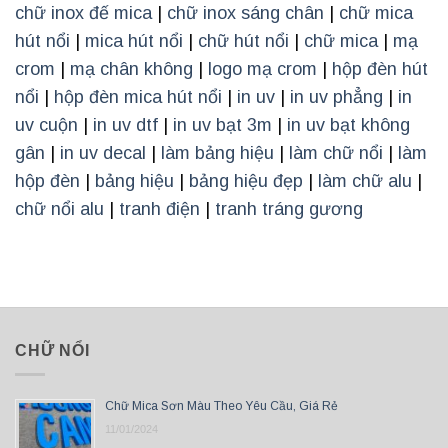
chữ inox đế mica
|
chữ inox sáng chân
|
chữ mica
hút nổi
|
mica hút nổi
|
chữ hút nổi
|
chữ mica
|
mạ
crom
|
mạ chân không
|
logo mạ crom
|
hộp đèn hút
nổi
|
hộp đèn mica hút nổi
|
in uv
|
in uv phẳng
|
in
uv cuộn
|
in uv dtf
|
in uv bạt 3m
|
in uv bạt không
gân
|
in uv decal
|
làm bảng hiệu
|
làm chữ nổi
|
làm
hộp đèn
|
bảng hiệu
|
bảng hiệu đẹp
|
làm chữ alu
|
chữ nổi alu
|
tranh điện
|
tranh tráng gương
CHỮ NỔI
Chữ Mica Sơn Màu Theo Yêu Cầu, Giá Rẻ
11/01/2024