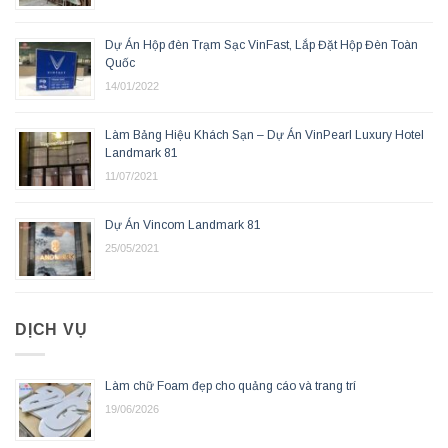
Dự Án Hộp đèn Trạm Sạc VinFast, Lắp Đặt Hộp Đèn Toàn
Quốc
14/01/2022
Làm Bảng Hiệu Khách Sạn – Dự Án VinPearl Luxury Hotel
Landmark 81
11/07/2021
Dự Án Vincom Landmark 81
25/05/2021
DỊCH VỤ
Làm chữ Foam đẹp cho quảng cáo và trang trí
19/06/2026