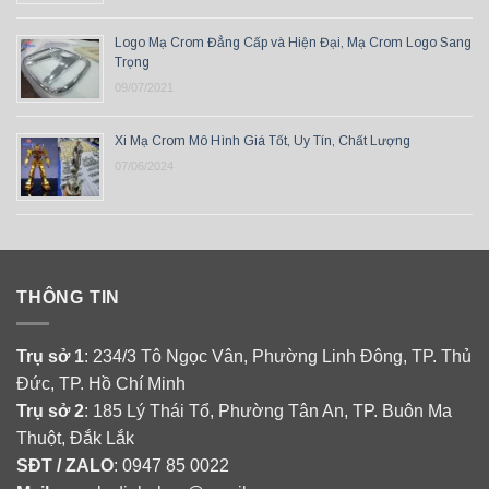
Logo Mạ Crom Đẳng Cấp và Hiện Đại, Mạ Crom Logo Sang
Trọng
09/07/2021
Xi Mạ Crom Mô Hình Giá Tốt, Uy Tín, Chất Lượng
07/06/2024
THÔNG TIN
Trụ sở 1
: 234/3 Tô Ngọc Vân, Phường Linh Đông, TP. Thủ
Đức, TP. Hồ Chí Minh
Trụ sở 2
: 185 Lý Thái Tổ, Phường Tân An, TP. Buôn Ma
Thuột, Đắk Lắk
SĐT / ZALO
: 0947 85 0022