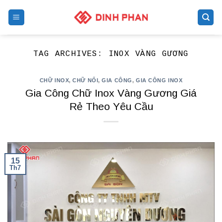
Skip
to
content
TAG ARCHIVES:
INOX VÀNG GƯƠNG
CHỮ INOX
,
CHỮ NỔI
,
GIA CÔNG
,
GIA CÔNG INOX
Gia Công Chữ Inox Vàng Gương Giá
Rẻ Theo Yêu Cầu
15
Th7