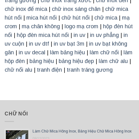
trắng gương
|
chữ inox trắng xước
|
chữ inox đen
|
chữ inox đế mica
|
chữ inox sáng chân
|
chữ mica
hút nổi
|
mica hút nổi
|
chữ hút nổi
|
chữ mica
|
mạ
crom
|
mạ chân không
|
logo mạ crom
|
hộp đèn hút
nổi
|
hộp đèn mica hút nổi
|
in uv
|
in uv phẳng
|
in
uv cuộn
|
in uv dtf
|
in uv bạt 3m
|
in uv bạt không
gân
|
in uv decal
|
làm bảng hiệu
|
làm chữ nổi
|
làm
hộp đèn
|
bảng hiệu
|
bảng hiệu đẹp
|
làm chữ alu
|
chữ nổi alu
|
tranh điện
|
tranh tráng gương
CHỮ NỔI
Làm Chữ Mica Hông Inox, Bảng Hiệu Chữ Mica Hông Inox
09/12/2023