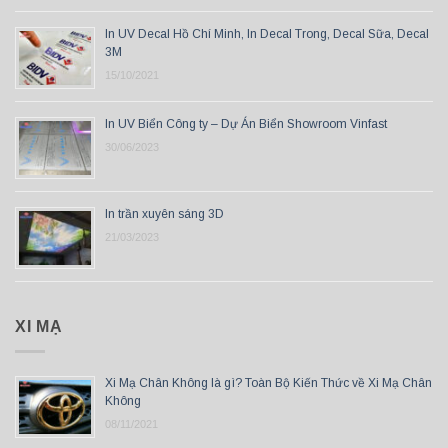
In UV Decal Hồ Chí Minh, In Decal Trong, Decal Sữa, Decal
3M
15/10/2021
In UV Biển Công ty – Dự Án Biển Showroom Vinfast
30/06/2023
In trần xuyên sáng 3D
21/03/2023
XI MẠ
Xi Mạ Chân Không là gì? Toàn Bộ Kiến Thức về Xi Mạ Chân
Không
08/11/2021