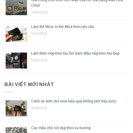
Gia Công Chữ Inox Sơn Màu Giá Rẻ, Đa Dạng Màu Lựa
Chọn
14/06/2023
Làm thẻ Mica, in thẻ Mica theo yêu cầu
04/03/2023
Làm Biển Hộp Đèn Alu Âm Bản, Mẫu Hộp Đèn Alu Đẹp
23/02/2024
BÀI VIẾT MỚI NHẤT
Cách vệ sinh chữ inox hiệu quả không làm trầy xước
07/08/2026
Các mẫu chữ nổi đẹp theo xu hướng