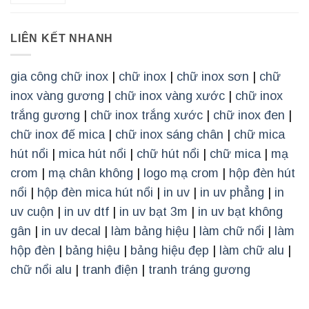
LIÊN KẾT NHANH
gia công chữ inox
|
chữ inox
|
chữ inox sơn
|
chữ
inox vàng gương
|
chữ inox vàng xước
|
chữ inox
trắng gương
|
chữ inox trắng xước
|
chữ inox đen
|
chữ inox đế mica
|
chữ inox sáng chân
|
chữ mica
hút nổi
|
mica hút nổi
|
chữ hút nổi
|
chữ mica
|
mạ
crom
|
mạ chân không
|
logo mạ crom
|
hộp đèn hút
nổi
|
hộp đèn mica hút nổi
|
in uv
|
in uv phẳng
|
in
uv cuộn
|
in uv dtf
|
in uv bạt 3m
|
in uv bạt không
gân
|
in uv decal
|
làm bảng hiệu
|
làm chữ nổi
|
làm
hộp đèn
|
bảng hiệu
|
bảng hiệu đẹp
|
làm chữ alu
|
chữ nổi alu
|
tranh điện
|
tranh tráng gương