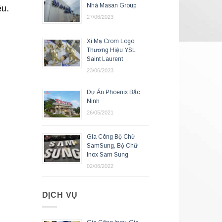
Nhà Masan Group
ệu.
27/06/2023
Xi Mạ Crom Logo
Thương Hiệu YSL
Saint Laurent
23/06/2023
Dự Án Phoenix Bắc
Ninh
26/05/2021
Gia Công Bộ Chữ
SamSung, Bộ Chữ
Inox Sam Sung
02/06/2022
DỊCH VỤ