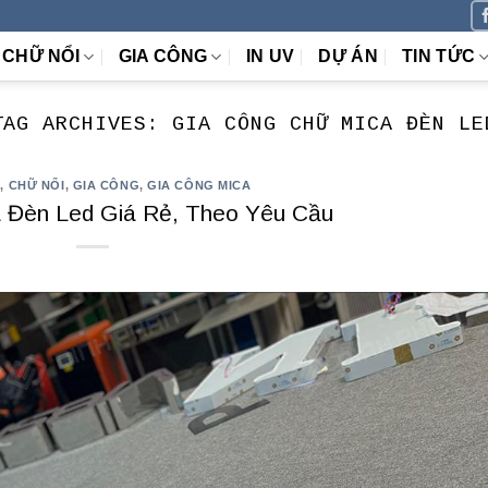
CHỮ NỔI
GIA CÔNG
IN UV
DỰ ÁN
TIN TỨC
TAG ARCHIVES:
GIA CÔNG CHỮ MICA ĐÈN LE
A
,
CHỮ NỔI
,
GIA CÔNG
,
GIA CÔNG MICA
 Đèn Led Giá Rẻ, Theo Yêu Cầu