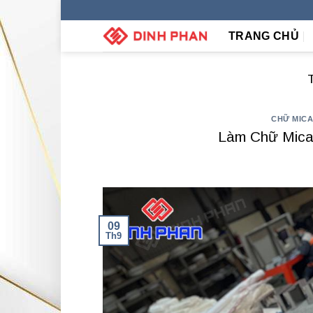
Skip
to
TRANG CHỦ
content
CHỮ MIC
Làm Chữ Mica
09
Th9