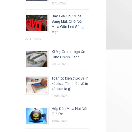
11/03/2023
Báo Giá Chữ Mica
Sáng Mặt, Chữ Nổi
Mica Gắn Led Sáng
Mặt
27/11/2023
Xi Mạ Crom Logo Xe
Hino Chính Hãng
28/12/2023
Toàn bộ kiến thức về in
kéo lụa, Tìm hiểu về in
kéo lụa là gì
02/03/2023
Hộp Đèn Mica Hút Nổi
Giá Rẻ
15/07/2021