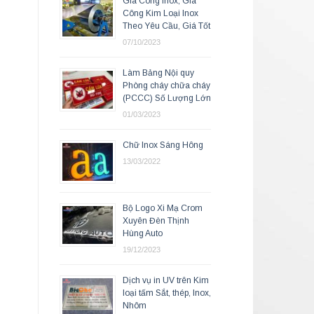
Gia Công Inox, Gia
Công Kim Loại Inox
Theo Yêu Cầu, Giá Tốt
07/10/2023
Làm Bảng Nội quy
Phòng cháy chữa cháy
(PCCC) Số Lượng Lớn
01/03/2023
Chữ Inox Sáng Hông
13/03/2022
Bộ Logo Xi Mạ Crom
Xuyên Đèn Thịnh
Hùng Auto
19/12/2023
Dịch vụ in UV trên Kim
loại tấm Sắt, thép, Inox,
Nhôm