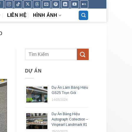
LIÊN HỆ
HÌNH ẢNH
D
DỰ ÁN
Dự Án Làm Bảng Hiệu
GS25 Trọn Gói
14/05/2024
Dự Án Bảng Hiệu
Autograph Collection –
Vinpearl Landmark 81
25/10/2023