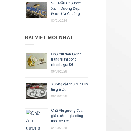
50+ Mẫu Chữ Inox
Xanh Dương Đẹp,
Được Ưa Chuộng
03/01/2024
BÀI VIẾT MỚI NHẤT
Chữ Alu dán tường
trang trí thi công
nhanh, giá tốt
06/08/2026
Xưởng cắt chữ Mica uy
tín giá tốt
06/08/2026
Chữ Alu gương đẹp,
giá xưởng, gia công
theo yêu cầu
04/08/2026