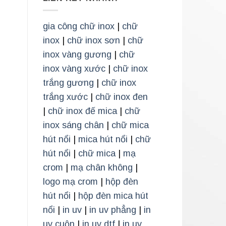
gia công chữ inox
|
chữ
inox
|
chữ inox sơn
|
chữ
inox vàng gương
|
chữ
inox vàng xước
|
chữ inox
trắng gương
|
chữ inox
trắng xước
|
chữ inox đen
|
chữ inox đế mica
|
chữ
inox sáng chân
|
chữ mica
hút nổi
|
mica hút nổi
|
chữ
hút nổi
|
chữ mica
|
mạ
crom
|
mạ chân không
|
logo mạ crom
|
hộp đèn
hút nổi
|
hộp đèn mica hút
nổi
|
in uv
|
in uv phẳng
|
in
uv cuộn
|
in uv dtf
|
in uv