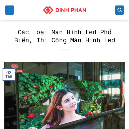
Skip
to
content
Các Loại Màn Hình Led Phổ
Biến, Thi Công Màn Hình Led
02
Th6