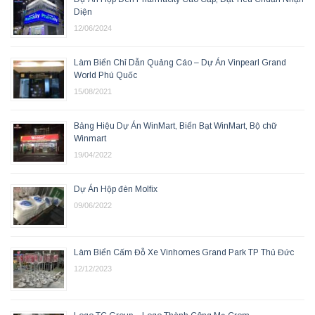
Diện
12/06/2024
Làm Biển Chỉ Dẫn Quảng Cáo – Dự Án Vinpearl Grand
World Phú Quốc
15/08/2021
Bảng Hiệu Dự Án WinMart, Biển Bạt WinMart, Bộ chữ
Winmart
19/04/2022
Dự Án Hộp đèn Molfix
09/06/2022
Làm Biển Cấm Đỗ Xe Vinhomes Grand Park TP Thủ Đức
12/12/2023