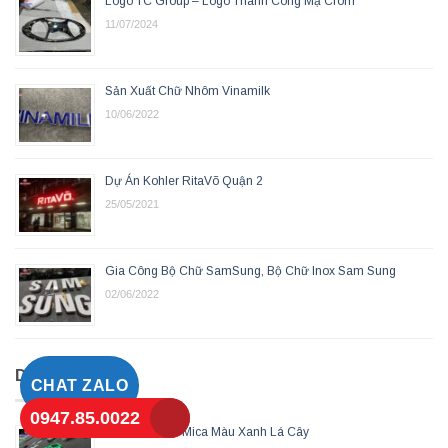
Logo TC Group – Logo Thành Công Mạ Crom
11/07/2024
Sản Xuất Chữ Nhôm Vinamilk
10/06/2022
Dự Án Kohler RitaVõ Quận 2
25/05/2021
Gia Công Bộ Chữ SamSung, Bộ Chữ Inox Sam Sung
02/06/2022
DỊCH VỤ
CHAT ZALO
0947.85.0022
Làm Chữ Nổi Mica Màu Xanh Lá Cây