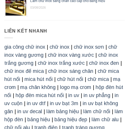
Làm chữ inox sáng chân cao cấp cho bảng hiệu
03/08/2026
LIÊN KẾT NHANH
gia công chữ inox
|
chữ inox
|
chữ inox sơn
|
chữ
inox vàng gương
|
chữ inox vàng xước
|
chữ inox
trắng gương
|
chữ inox trắng xước
|
chữ inox đen
|
chữ inox đế mica
|
chữ inox sáng chân
|
chữ mica
hút nổi
|
mica hút nổi
|
chữ hút nổi
|
chữ mica
|
mạ
crom
|
mạ chân không
|
logo mạ crom
|
hộp đèn hút
nổi
|
hộp đèn mica hút nổi
|
in uv
|
in uv phẳng
|
in
uv cuộn
|
in uv dtf
|
in uv bạt 3m
|
in uv bạt không
gân
|
in uv decal
|
làm bảng hiệu
|
làm chữ nổi
|
làm
hộp đèn
|
bảng hiệu
|
bảng hiệu đẹp
|
làm chữ alu
|
chữ nổi alu
|
tranh điện
|
tranh tráng gương