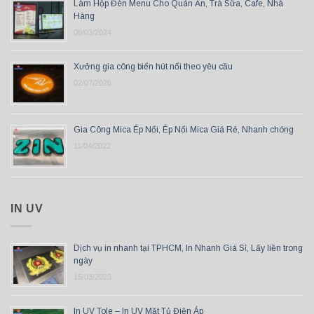
Làm Hộp Đèn Menu Cho Quán Ăn, Trà Sữa, Cafe, Nhà
Hàng
08/03/2024
Xưởng gia công biển hút nổi theo yêu cầu
02/07/2026
Gia Công Mica Ép Nổi, Ép Nổi Mica Giá Rẻ, Nhanh chóng
11/04/2022
IN UV
Dịch vụ in nhanh tại TPHCM, In Nhanh Giá Sỉ, Lấy liền trong
ngày
15/03/2023
In UV Tole – In UV Mặt Tủ Điện Áp