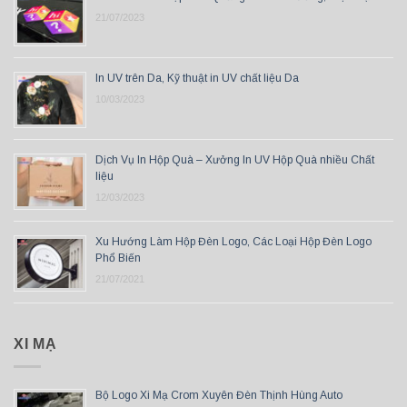
21/07/2023
In UV trên Da, Kỹ thuật in UV chất liệu Da
10/03/2023
Dịch Vụ In Hộp Quà – Xưởng In UV Hộp Quà nhiều Chất
liệu
12/03/2023
Xu Hướng Làm Hộp Đèn Logo, Các Loại Hộp Đèn Logo
Phổ Biến
21/07/2021
XI MẠ
Bộ Logo Xi Mạ Crom Xuyên Đèn Thịnh Hùng Auto