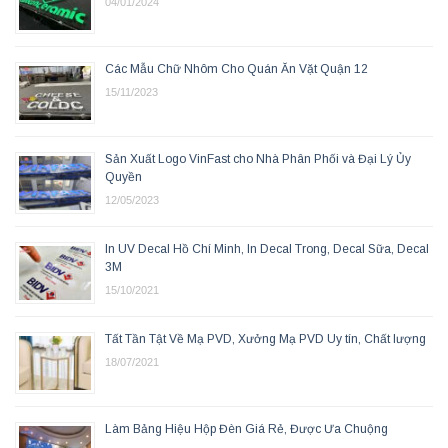
04/01/2024
Các Mẫu Chữ Nhôm Cho Quán Ăn Vặt Quận 12
15/11/2023
Sản Xuất Logo VinFast cho Nhà Phân Phối và Đại Lý Ủy
Quyền
12/05/2023
In UV Decal Hồ Chí Minh, In Decal Trong, Decal Sữa, Decal
3M
15/10/2021
Tất Tần Tật Về Mạ PVD, Xưởng Mạ PVD Uy tín, Chất lượng
18/07/2021
Làm Bảng Hiệu Hộp Đèn Giá Rẻ, Được Ưa Chuộng