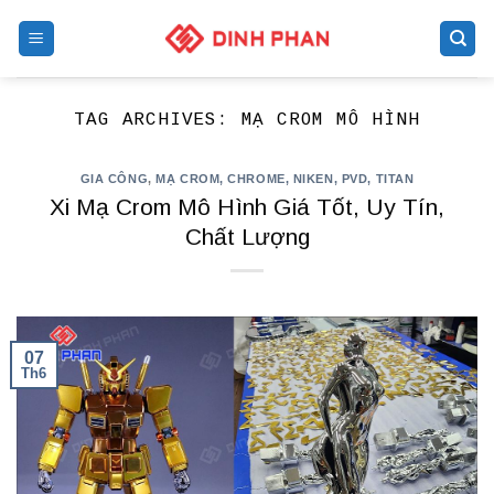
Skip
to
content
TAG ARCHIVES:
MẠ CROM MÔ HÌNH
GIA CÔNG
,
MẠ CROM, CHROME, NIKEN, PVD, TITAN
Xi Mạ Crom Mô Hình Giá Tốt, Uy Tín,
Chất Lượng
07
Th6