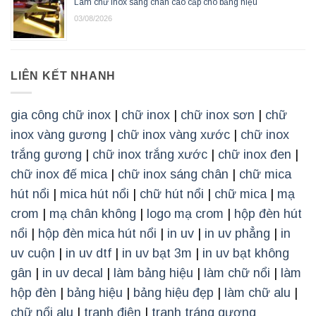
Làm chữ inox sáng chân cao cấp cho bảng hiệu
03/08/2026
LIÊN KẾT NHANH
gia công chữ inox
|
chữ inox
|
chữ inox sơn
|
chữ
inox vàng gương
|
chữ inox vàng xước
|
chữ inox
trắng gương
|
chữ inox trắng xước
|
chữ inox đen
|
chữ inox đế mica
|
chữ inox sáng chân
|
chữ mica
hút nổi
|
mica hút nổi
|
chữ hút nổi
|
chữ mica
|
mạ
crom
|
mạ chân không
|
logo mạ crom
|
hộp đèn hút
nổi
|
hộp đèn mica hút nổi
|
in uv
|
in uv phẳng
|
in
uv cuộn
|
in uv dtf
|
in uv bạt 3m
|
in uv bạt không
gân
|
in uv decal
|
làm bảng hiệu
|
làm chữ nổi
|
làm
hộp đèn
|
bảng hiệu
|
bảng hiệu đẹp
|
làm chữ alu
|
chữ nổi alu
|
tranh điện
|
tranh tráng gương