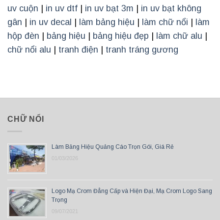
uv cuộn
|
in uv dtf
|
in uv bạt 3m
|
in uv bạt không
gân
|
in uv decal
|
làm bảng hiệu
|
làm chữ nổi
|
làm
hộp đèn
|
bảng hiệu
|
bảng hiệu đẹp
|
làm chữ alu
|
chữ nổi alu
|
tranh điện
|
tranh tráng gương
CHỮ NỔI
Làm Bảng Hiệu Quảng Cáo Trọn Gói, Giá Rẻ
01/03/2026
Logo Mạ Crom Đẳng Cấp và Hiện Đại, Mạ Crom Logo Sang
Trọng
09/07/2021