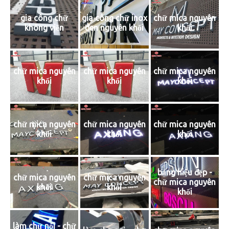
gia công chữ
gia công chữ inox
chữ mica nguyên
không viền
đen nguyên khối
khối
chữ mica nguyên
chữ mica nguyên
chữ mica nguyên
khối
khối
khối
chữ mica nguyên
chữ mica nguyên
chữ mica nguyên
khối
khối
khối
bảng hiệu đẹp -
chữ mica nguyên
chữ mica nguyên
chữ mica nguyên
khối
khối
khối
làm chữ nổi - chữ