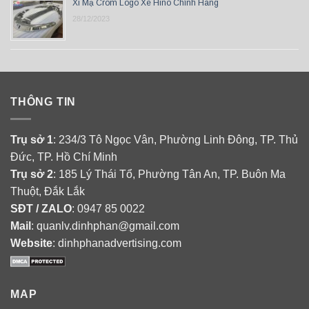
Xi Mạ Crom Logo Xe Hino Chính Hãng
28/12/2023
THÔNG TIN
Trụ sở 1
: 234/3 Tô Ngọc Vân, Phường Linh Đông, TP. Thủ
Đức, TP. Hồ Chí Minh
Trụ sở 2
: 185 Lý Thái Tổ, Phường Tân An, TP. Buôn Ma
Thuột, Đắk Lắk
SĐT / ZALO
: 0947 85 0022
Mail
: quanlv.dinhphan@gmail.com
Website
: dinhphanadvertising.com
MAP