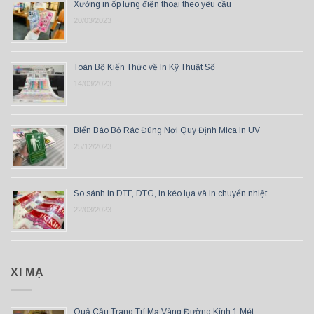
Xưởng in ốp lưng điện thoại theo yêu cầu
20/03/2023
Toàn Bộ Kiến Thức về In Kỹ Thuật Số
14/03/2023
Biển Báo Bỏ Rác Đúng Nơi Quy Định Mica In UV
25/12/2023
So sánh in DTF, DTG, in kéo lụa và in chuyển nhiệt
22/03/2023
XI MẠ
Quả Cầu Trang Trí Mạ Vàng Đường Kính 1 Mét