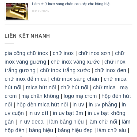
Làm chữ inox sáng chân cao cấp cho bảng hiệu
03/08/2026
LIÊN KẾT NHANH
gia công chữ inox
|
chữ inox
|
chữ inox sơn
|
chữ
inox vàng gương
|
chữ inox vàng xước
|
chữ inox
trắng gương
|
chữ inox trắng xước
|
chữ inox đen
|
chữ inox đế mica
|
chữ inox sáng chân
|
chữ mica
hút nổi
|
mica hút nổi
|
chữ hút nổi
|
chữ mica
|
mạ
crom
|
mạ chân không
|
logo mạ crom
|
hộp đèn hút
nổi
|
hộp đèn mica hút nổi
|
in uv
|
in uv phẳng
|
in
uv cuộn
|
in uv dtf
|
in uv bạt 3m
|
in uv bạt không
gân
|
in uv decal
|
làm bảng hiệu
|
làm chữ nổi
|
làm
hộp đèn
|
bảng hiệu
|
bảng hiệu đẹp
|
làm chữ alu
|