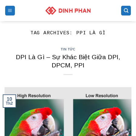
Skip
to
content
TAG ARCHIVES:
PPI LÀ GÌ
TIN TỨC
DPI Là Gì – Sự Khác Biệt Giữa DPI,
DPCM, PPI
10
Th2