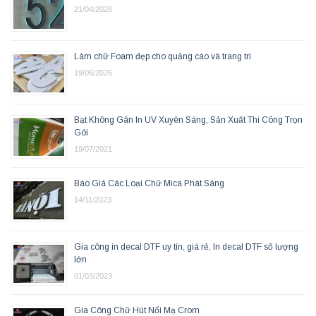
21/04/2026
Làm chữ Foam đẹp cho quảng cáo và trang trí
19/06/2026
Bạt Không Gân In UV Xuyên Sáng, Sản Xuất Thi Công Trọn
Gói
19/07/2021
Báo Giá Các Loại Chữ Mica Phát Sáng
14/11/2023
Gia công in decal DTF uy tín, giá rẻ, In decal DTF số lượng
lớn
01/03/2023
Gia Công Chữ Hút Nổi Mạ Crom