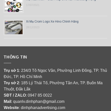
17/07/2021
Xi Mạ Crom Logo Xe Hino Chính Hãng
28/12/2023
THÔNG TIN
Trụ sở 1
: 234/3 Tô Ngọc Vân, Phường Linh Đông, TP. Thủ
Đức, TP. Hồ Chí Minh
Trụ sở 2
: 185 Lý Thái Tổ, Phường Tân An, TP. Buôn Ma
Thuột, Đắk Lắk
SĐT / ZALO
: 0947 85 0022
Mail
: quanlv.dinhphan@gmail.com
Website
: dinhphanadvertising.com