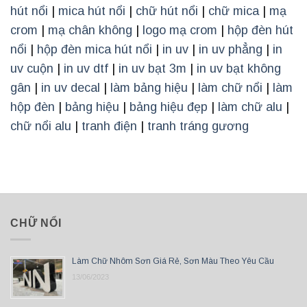
hút nổi
|
mica hút nổi
|
chữ hút nổi
|
chữ mica
|
mạ
crom
|
mạ chân không
|
logo mạ crom
|
hộp đèn hút
nổi
|
hộp đèn mica hút nổi
|
in uv
|
in uv phẳng
|
in
uv cuộn
|
in uv dtf
|
in uv bạt 3m
|
in uv bạt không
gân
|
in uv decal
|
làm bảng hiệu
|
làm chữ nổi
|
làm
hộp đèn
|
bảng hiệu
|
bảng hiệu đẹp
|
làm chữ alu
|
chữ nổi alu
|
tranh điện
|
tranh tráng gương
CHỮ NỔI
Làm Chữ Nhôm Sơn Giá Rẻ, Sơn Màu Theo Yêu Cầu
13/06/2023