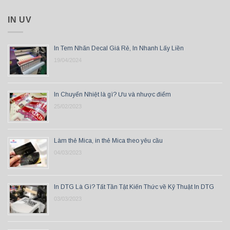
IN UV
In Tem Nhãn Decal Giá Rẻ, In Nhanh Lấy Liền
19/04/2024
In Chuyển Nhiệt là gì? Ưu và nhược điểm
25/02/2023
Làm thẻ Mica, in thẻ Mica theo yêu cầu
04/03/2023
In DTG Là Gì? Tất Tần Tật Kiến Thức về Kỹ Thuật In DTG
03/03/2023