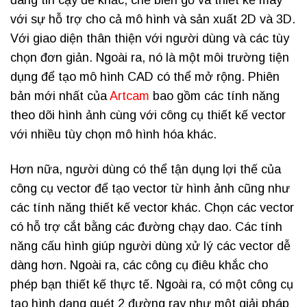
đáng tin cậy để khắc, chế biến gỗ và thiết kế máy
với sự hỗ trợ cho cả mô hình và sản xuất 2D và 3D.
Với giao diện thân thiện với người dùng và các tùy
chọn đơn giản. Ngoài ra, nó là một môi trường tiện
dụng để tạo mô hình CAD có thể mở rộng. Phiên
bản mới nhất của
Artcam
bao gồm các tính năng
theo dõi hình ảnh cùng với công cụ thiết kế vector
với nhiều tùy chọn mô hình hóa khác.
Hơn nữa, người dùng có thể tận dụng lợi thế của
công cụ vector để tạo vector từ hình ảnh cũng như
các tính năng thiết kế vector khác. Chọn các vector
có hỗ trợ cắt bằng các đường chạy dao. Các tính
năng cấu hình giúp người dùng xử lý các vector dễ
dàng hơn. Ngoài ra, các công cụ điêu khắc cho
phép bạn thiết kế thực tế. Ngoài ra, có một công cụ
tạo hình dạng quét 2 đường ray như một giải pháp