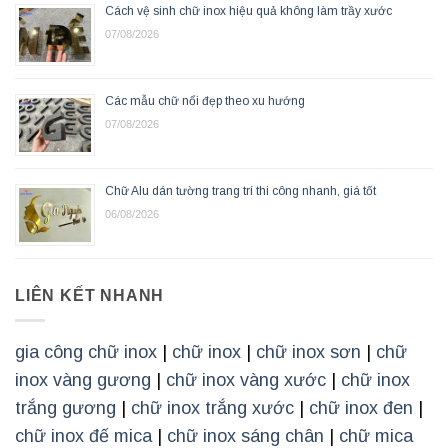
Cách vệ sinh chữ inox hiệu quả không làm trầy xước
07/08/2026
Các mẫu chữ nổi đẹp theo xu hướng
07/08/2026
Chữ Alu dán tường trang trí thi công nhanh, giá tốt
06/08/2026
LIÊN KẾT NHANH
gia công chữ inox
|
chữ inox
|
chữ inox sơn
|
chữ
inox vàng gương
|
chữ inox vàng xước
|
chữ inox
trắng gương
|
chữ inox trắng xước
|
chữ inox đen
|
chữ inox đế mica
|
chữ inox sáng chân
|
chữ mica