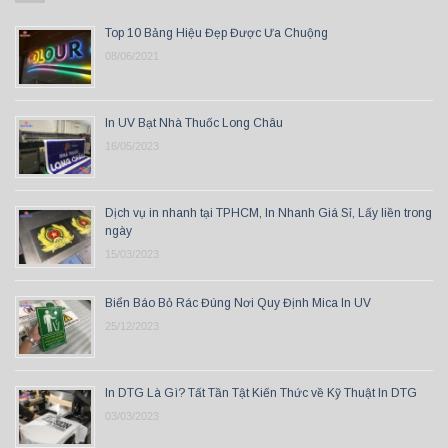
Top 10 Bảng Hiệu Đẹp Được Ưa Chuộng
08/06/2021
In UV Bạt Nhà Thuốc Long Châu
16/05/2023
Dịch vụ in nhanh tại TPHCM, In Nhanh Giá Sỉ, Lấy liền trong
ngày
15/03/2023
Biển Báo Bỏ Rác Đúng Nơi Quy Định Mica In UV
25/12/2023
In DTG Là Gì? Tất Tần Tật Kiến Thức về Kỹ Thuật In DTG
03/03/2023