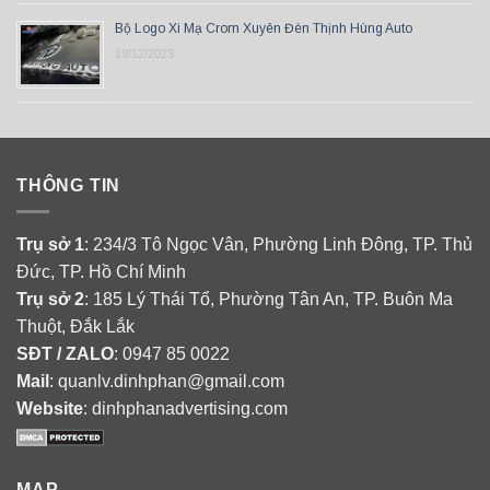
Bộ Logo Xi Mạ Crom Xuyên Đèn Thịnh Hùng Auto
19/12/2023
THÔNG TIN
Trụ sở 1
: 234/3 Tô Ngọc Vân, Phường Linh Đông, TP. Thủ
Đức, TP. Hồ Chí Minh
Trụ sở 2
: 185 Lý Thái Tổ, Phường Tân An, TP. Buôn Ma
Thuột, Đắk Lắk
SĐT / ZALO
: 0947 85 0022
Mail
: quanlv.dinhphan@gmail.com
Website
: dinhphanadvertising.com
MAP