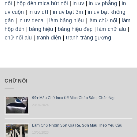
nổi
|
hộp đèn mica hút nổi
|
in uv
|
in uv phẳng
|
in
uv cuộn
|
in uv dtf
|
in uv bạt 3m
|
in uv bạt không
gân
|
in uv decal
|
làm bảng hiệu
|
làm chữ nổi
|
làm
hộp đèn
|
bảng hiệu
|
bảng hiệu đẹp
|
làm chữ alu
|
chữ nổi alu
|
tranh điện
|
tranh tráng gương
CHỮ NỔI
99+ Mẫu Chữ Inox Đế Mica Cháo Sáng Chân Đẹp
23/07/2024
Làm Chữ Nhôm Sơn Giá Rẻ, Sơn Màu Theo Yêu Cầu
13/06/2023