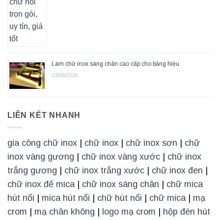
Làm chữ inox sáng chân cao cấp cho bảng hiệu
03/08/2026
LIÊN KẾT NHANH
gia công chữ inox
|
chữ inox
|
chữ inox sơn
|
chữ
inox vàng gương
|
chữ inox vàng xước
|
chữ inox
trắng gương
|
chữ inox trắng xước
|
chữ inox đen
|
chữ inox đế mica
|
chữ inox sáng chân
|
chữ mica
hút nổi
|
mica hút nổi
|
chữ hút nổi
|
chữ mica
|
mạ
crom
|
mạ chân không
|
logo mạ crom
|
hộp đèn hút