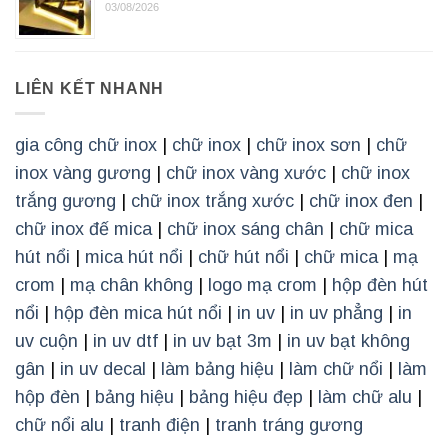
03/08/2026
LIÊN KẾT NHANH
gia công chữ inox
|
chữ inox
|
chữ inox sơn
|
chữ
inox vàng gương
|
chữ inox vàng xước
|
chữ inox
trắng gương
|
chữ inox trắng xước
|
chữ inox đen
|
chữ inox đế mica
|
chữ inox sáng chân
|
chữ mica
hút nổi
|
mica hút nổi
|
chữ hút nổi
|
chữ mica
|
mạ
crom
|
mạ chân không
|
logo mạ crom
|
hộp đèn hút
nổi
|
hộp đèn mica hút nổi
|
in uv
|
in uv phẳng
|
in
uv cuộn
|
in uv dtf
|
in uv bạt 3m
|
in uv bạt không
gân
|
in uv decal
|
làm bảng hiệu
|
làm chữ nổi
|
làm
hộp đèn
|
bảng hiệu
|
bảng hiệu đẹp
|
làm chữ alu
|
chữ nổi alu
|
tranh điện
|
tranh tráng gương