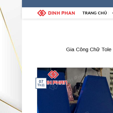
Skip
to
TRANG CHỦ
content
Gia Công Chữ Tole 
07
Th11