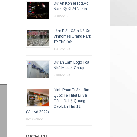
Dự Án Kohler RitaVõ
Nam Kỳ Khởi Nghĩa
26/05/2021
Làm Biển Cấm Đỗ Xe
Vinhomes Grand Park
TP Thủ Đức
12/12/2023
Dự án Làm Logo Tòa
Nhà Masan Group
27/06/2023
Đinh Phan Triển Lãm
Quốc Tế Thiết Bị Và
Công Nghệ Quảng
Cáo Lần Thứ 12
(VietAd 2022)
02/08/2022
DỊCH VỤ