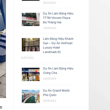
30/12/2022
Dự Án Làm Bảng Hiệu
TTTM Vincom Plaza
Ba Tháng Hai
14/05/2024
Làm Bảng Hiệu Khách
Sạn – Dự Án VinPearl
Luxury Hotel
Landmark 81
11/07/2021
Dự Án Làm Bảng Hiệu
Gong Cha
15/05/2024
Dự Án Grand World
Phú Quốc
25/05/2021
ện