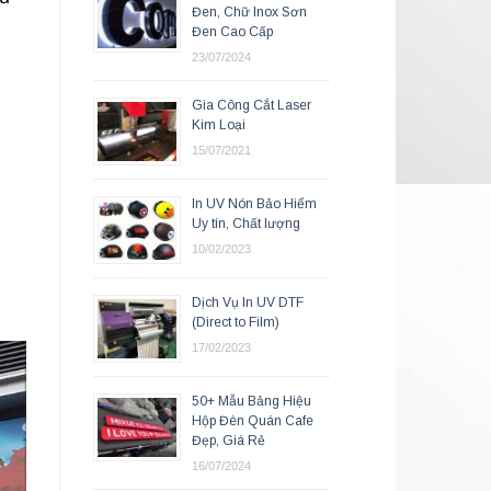
Đen, Chữ Inox Sơn
Đen Cao Cấp
23/07/2024
Gia Công Cắt Laser
Kim Loại
15/07/2021
In UV Nón Bảo Hiểm
Uy tín, Chất lượng
10/02/2023
Dịch Vụ In UV DTF
(Direct to Film)
17/02/2023
50+ Mẫu Bảng Hiệu
Hộp Đèn Quán Cafe
Đẹp, Giá Rẻ
16/07/2024