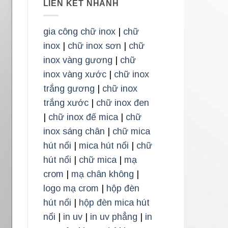
LIÊN KẾT NHANH
gia công chữ inox
|
chữ
inox
|
chữ inox sơn
|
chữ
inox vàng gương
|
chữ
inox vàng xước
|
chữ inox
trắng gương
|
chữ inox
trắng xước
|
chữ inox đen
|
chữ inox đế mica
|
chữ
inox sáng chân
|
chữ mica
hút nổi
|
mica hút nổi
|
chữ
hút nổi
|
chữ mica
|
mạ
crom
|
mạ chân không
|
logo mạ crom
|
hộp đèn
hút nổi
|
hộp đèn mica hút
nổi
|
in uv
|
in uv phẳng
|
in