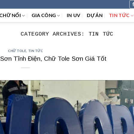
CHỮ NỔI
GIA CÔNG
IN UV
DỰ ÁN
TIN TỨC
CATEGORY ARCHIVES:
TIN TỨC
CHỮ TOLE
,
TIN TỨC
Sơn Tĩnh Điện, Chữ Tole Sơn Giá Tốt