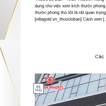
dụng cho việc xem kích thước phong 
thước phong thủ tốt là rất quan trọn
[villagold.vn_thuocloban] Cách xem [
Các 
01
Th11