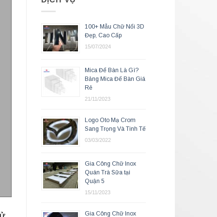
100+ Mẫu Chữ Nổi 3D
Đẹp, Cao Cấp
15/07/2024
Mica Để Bàn Là Gì?
Bảng Mica Để Bàn Giá
Rẻ
21/11/2023
Logo Oto Mạ Crom
Sang Trọng Và Tinh Tế
03/03/2022
Gia Công Chữ Inox
Quán Trà Sữa tại
Quận 5
15/11/2023
Gia Công Chữ Inox
sử