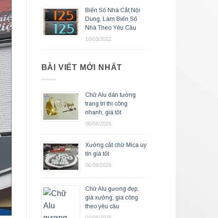
Biển Số Nhà Cắt Nội
Dung, Làm Biển Số
Nhà Theo Yêu Cầu
10/03/2022
BÀI VIẾT MỚI NHẤT
Chữ Alu dán tường
trang trí thi công
nhanh, giá tốt
06/08/2026
Xưởng cắt chữ Mica uy
tín giá tốt
06/08/2026
Chữ Alu gương đẹp,
giá xưởng, gia công
theo yêu cầu
04/08/2026