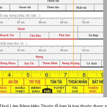
huỷ Làm Bảng Hiệu Thước lỗ ban là loại thước được 