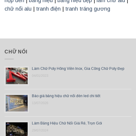
hộp đèn
|
bảng hiệu
|
bảng hiệu đẹp
|
làm chữ alu
|
chữ nổi alu
|
tranh điện
|
tranh tráng gương
CHỮ NỔI
Làm Chữ Poly Hông Viền Inox, Gia Công Chữ Poly Đẹp
04/01/2023
Báo giá bảng hiệu chữ nổi đèn led chi tiết
13/07/2026
Làm Bảng Hiệu Chữ Nổi Giá Rẻ, Trọn Gói
29/07/2024