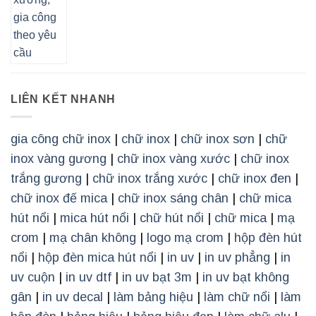
LIÊN KẾT NHANH
gia công chữ inox
|
chữ inox
|
chữ inox sơn
|
chữ
inox vàng gương
|
chữ inox vàng xước
|
chữ inox
trắng gương
|
chữ inox trắng xước
|
chữ inox đen
|
chữ inox đế mica
|
chữ inox sáng chân
|
chữ mica
hút nổi
|
mica hút nổi
|
chữ hút nổi
|
chữ mica
|
mạ
crom
|
mạ chân không
|
logo mạ crom
|
hộp đèn hút
nổi
|
hộp đèn mica hút nổi
|
in uv
|
in uv phẳng
|
in
uv cuộn
|
in uv dtf
|
in uv bạt 3m
|
in uv bạt không
gân
|
in uv decal
|
làm bảng hiệu
|
làm chữ nổi
|
làm