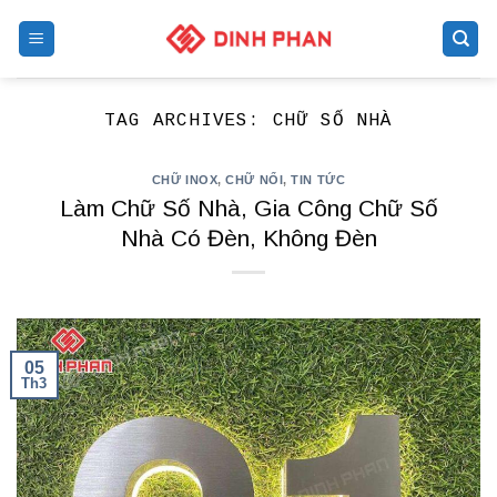
Skip
to
content
TAG ARCHIVES:
CHỮ SỐ NHÀ
CHỮ INOX
,
CHỮ NỔI
,
TIN TỨC
Làm Chữ Số Nhà, Gia Công Chữ Số
Nhà Có Đèn, Không Đèn
05
Th3