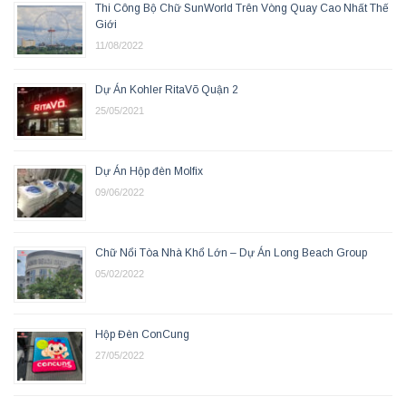
Thi Công Bộ Chữ SunWorld Trên Vòng Quay Cao Nhất Thế
Giới
11/08/2022
Dự Án Kohler RitaVõ Quận 2
25/05/2021
Dự Án Hộp đèn Molfix
09/06/2022
Chữ Nổi Tòa Nhà Khổ Lớn – Dự Án Long Beach Group
05/02/2022
Hộp Đèn ConCung
27/05/2022