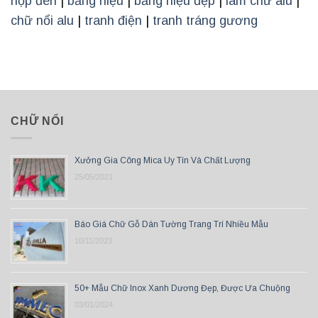
hộp đèn
|
bảng hiệu
|
bảng hiệu đẹp
|
làm chữ alu
|
chữ nổi alu
|
tranh điện
|
tranh tráng gương
CHỮ NỔI
Xưởng Gia Công Mica Uy Tín Và Chất Lượng
25/05/2021
Báo Giá Chữ Gỗ Dán Tường Trang Trí Nhiều Mẫu
10/11/2023
50+ Mẫu Chữ Inox Xanh Dương Đẹp, Được Ưa Chuộng
03/01/2024