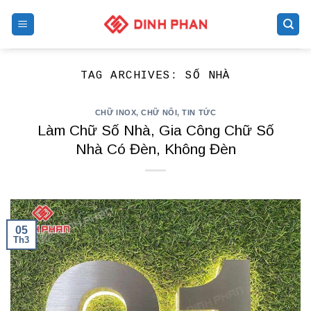
Skip
to
content
TAG ARCHIVES:
SỐ NHÀ
CHỮ INOX
,
CHỮ NỔI
,
TIN TỨC
Làm Chữ Số Nhà, Gia Công Chữ Số
Nhà Có Đèn, Không Đèn
05
Th3