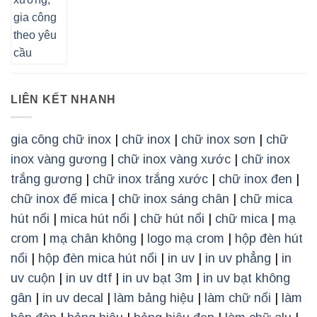
LIÊN KẾT NHANH
gia công chữ inox
|
chữ inox
|
chữ inox sơn
|
chữ
inox vàng gương
|
chữ inox vàng xước
|
chữ inox
trắng gương
|
chữ inox trắng xước
|
chữ inox đen
|
chữ inox đế mica
|
chữ inox sáng chân
|
chữ mica
hút nổi
|
mica hút nổi
|
chữ hút nổi
|
chữ mica
|
mạ
crom
|
mạ chân không
|
logo mạ crom
|
hộp đèn hút
nổi
|
hộp đèn mica hút nổi
|
in uv
|
in uv phẳng
|
in
uv cuộn
|
in uv dtf
|
in uv bạt 3m
|
in uv bạt không
gân
|
in uv decal
|
làm bảng hiệu
|
làm chữ nổi
|
làm