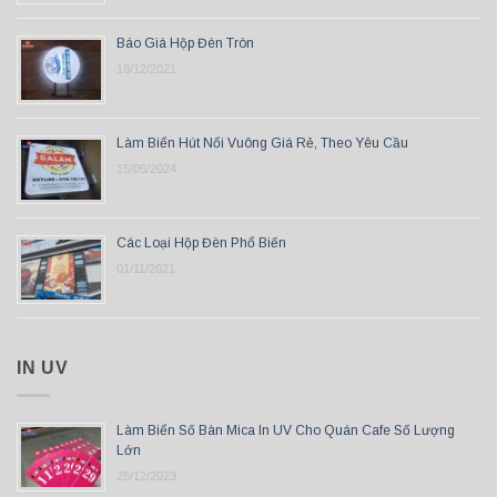
Báo Giá Hộp Đèn Tròn
18/12/2021
Làm Biển Hút Nổi Vuông Giá Rẻ, Theo Yêu Cầu
15/05/2024
Các Loại Hộp Đèn Phổ Biến
01/11/2021
IN UV
Làm Biển Số Bàn Mica In UV Cho Quán Cafe Số Lượng
Lớn
25/12/2023