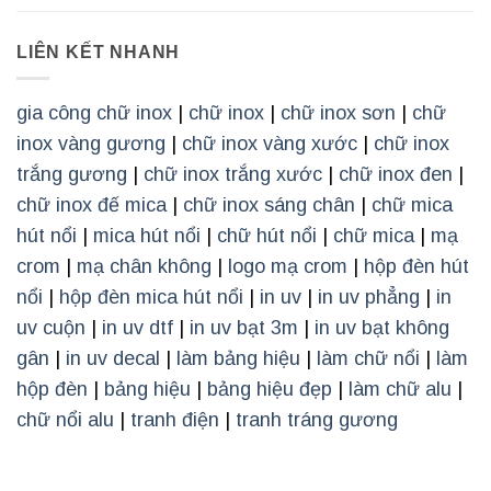
LIÊN KẾT NHANH
gia công chữ inox
|
chữ inox
|
chữ inox sơn
|
chữ
inox vàng gương
|
chữ inox vàng xước
|
chữ inox
trắng gương
|
chữ inox trắng xước
|
chữ inox đen
|
chữ inox đế mica
|
chữ inox sáng chân
|
chữ mica
hút nổi
|
mica hút nổi
|
chữ hút nổi
|
chữ mica
|
mạ
crom
|
mạ chân không
|
logo mạ crom
|
hộp đèn hút
nổi
|
hộp đèn mica hút nổi
|
in uv
|
in uv phẳng
|
in
uv cuộn
|
in uv dtf
|
in uv bạt 3m
|
in uv bạt không
gân
|
in uv decal
|
làm bảng hiệu
|
làm chữ nổi
|
làm
hộp đèn
|
bảng hiệu
|
bảng hiệu đẹp
|
làm chữ alu
|
chữ nổi alu
|
tranh điện
|
tranh tráng gương