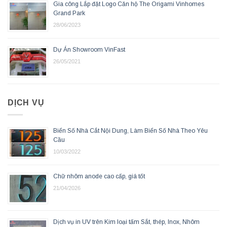
Gia công Lắp đặt Logo Căn hộ The Origami Vinhomes
Grand Park
28/06/2023
Dự Án Showroom VinFast
26/05/2021
DỊCH VỤ
Biển Số Nhà Cắt Nội Dung, Làm Biển Số Nhà Theo Yêu
Cầu
10/03/2022
Chữ nhôm anode cao cấp, giá tốt
21/04/2026
Dịch vụ in UV trên Kim loại tấm Sắt, thép, Inox, Nhôm