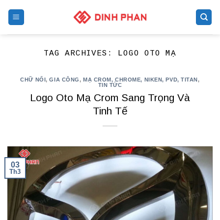
Skip
to
content
TAG ARCHIVES:
LOGO OTO MẠ
CHỮ NỔI
,
GIA CÔNG
,
MẠ CROM, CHROME, NIKEN, PVD, TITAN
,
TIN TỨC
Logo Oto Mạ Crom Sang Trọng Và
Tinh Tế
03
Th3