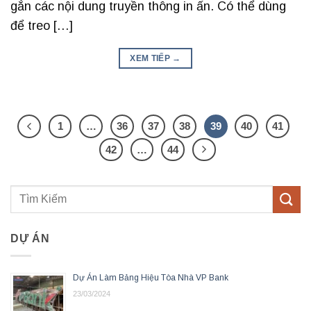
gắn các nội dung truyền thông in ấn. Có thể dùng
để treo […]
XEM TIẾP
→
1
…
36
37
38
39
40
41
42
…
44
DỰ ÁN
Dự Án Làm Bảng Hiệu Tòa Nhà VP Bank
23/03/2024