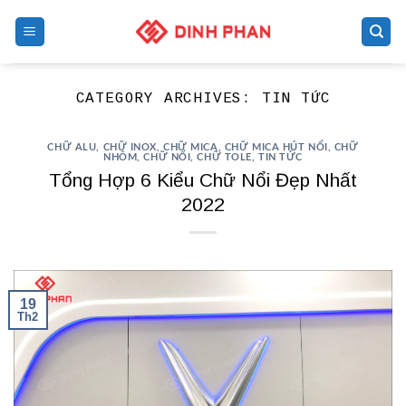
Skip
to
content
CATEGORY ARCHIVES:
TIN TỨC
CHỮ ALU
,
CHỮ INOX
,
CHỮ MICA
,
CHỮ MICA HÚT NỔI
,
CHỮ
NHÔM
,
CHỮ NỔI
,
CHỮ TOLE
,
TIN TỨC
Tổng Hợp 6 Kiểu Chữ Nổi Đẹp Nhất
2022
19
Th2