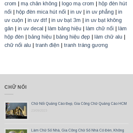
crom
|
mạ chân không
|
logo mạ crom
|
hộp đèn hút
nổi
|
hộp đèn mica hút nổi
|
in uv
|
in uv phẳng
|
in
uv cuộn
|
in uv dtf
|
in uv bạt 3m
|
in uv bạt không
gân
|
in uv decal
|
làm bảng hiệu
|
làm chữ nổi
|
làm
hộp đèn
|
bảng hiệu
|
bảng hiệu đẹp
|
làm chữ alu
|
chữ nổi alu
|
tranh điện
|
tranh tráng gương
CHỮ NỔI
Chữ Nổi Quảng Cáo Đẹp, Gia Công Chữ Quảng Cáo HCM
23/09/2023
Làm Chữ Số Nhà, Gia Công Chữ Số Nhà Có Đèn, Không