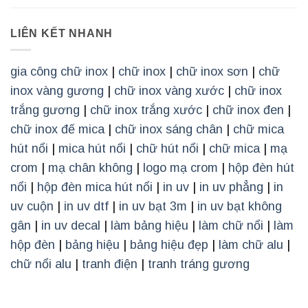
LIÊN KẾT NHANH
gia công chữ inox
|
chữ inox
|
chữ inox sơn
|
chữ
inox vàng gương
|
chữ inox vàng xước
|
chữ inox
trắng gương
|
chữ inox trắng xước
|
chữ inox đen
|
chữ inox đế mica
|
chữ inox sáng chân
|
chữ mica
hút nổi
|
mica hút nổi
|
chữ hút nổi
|
chữ mica
|
mạ
crom
|
mạ chân không
|
logo mạ crom
|
hộp đèn hút
nổi
|
hộp đèn mica hút nổi
|
in uv
|
in uv phẳng
|
in
uv cuộn
|
in uv dtf
|
in uv bạt 3m
|
in uv bạt không
gân
|
in uv decal
|
làm bảng hiệu
|
làm chữ nổi
|
làm
hộp đèn
|
bảng hiệu
|
bảng hiệu đẹp
|
làm chữ alu
|
chữ nổi alu
|
tranh điện
|
tranh tráng gương