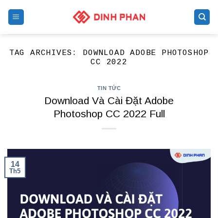
Skip
to
content
TAG ARCHIVES:
DOWNLOAD ADOBE PHOTOSHOP
CC 2022
TIN TỨC
Download Và Cài Đặt Adobe
Photoshop CC 2022 Full
14
Th5