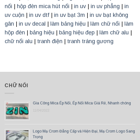
nổi
|
hộp đèn mica hút nổi
|
in uv
|
in uv phẳng
|
in
uv cuộn
|
in uv dtf
|
in uv bạt 3m
|
in uv bạt không
gân
|
in uv decal
|
làm bảng hiệu
|
làm chữ nổi
|
làm
hộp đèn
|
bảng hiệu
|
bảng hiệu đẹp
|
làm chữ alu
|
chữ nổi alu
|
tranh điện
|
tranh tráng gương
CHỮ NỔI
Gia Công Mica Ép Nổi, Ép Nổi Mica Giá Rẻ, Nhanh chóng
11/04/2022
Logo Mạ Crom Đẳng Cấp và Hiện Đại, Mạ Crom Logo Sang
Trọng