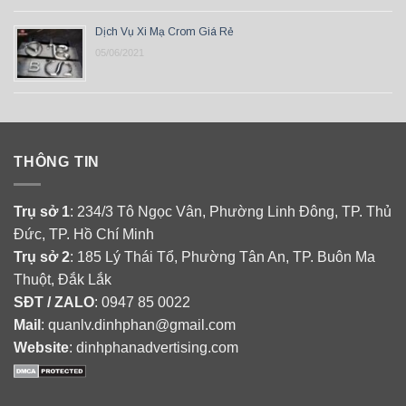
Dịch Vụ Xi Mạ Crom Giá Rẻ
05/06/2021
THÔNG TIN
Trụ sở 1
: 234/3 Tô Ngọc Vân, Phường Linh Đông, TP. Thủ
Đức, TP. Hồ Chí Minh
Trụ sở 2
: 185 Lý Thái Tổ, Phường Tân An, TP. Buôn Ma
Thuột, Đắk Lắk
SĐT / ZALO
: 0947 85 0022
Mail
: quanlv.dinhphan@gmail.com
Website
: dinhphanadvertising.com