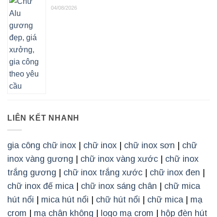
04/08/2026
LIÊN KẾT NHANH
gia công chữ inox
|
chữ inox
|
chữ inox sơn
|
chữ
inox vàng gương
|
chữ inox vàng xước
|
chữ inox
trắng gương
|
chữ inox trắng xước
|
chữ inox đen
|
chữ inox đế mica
|
chữ inox sáng chân
|
chữ mica
hút nổi
|
mica hút nổi
|
chữ hút nổi
|
chữ mica
|
mạ
crom
|
mạ chân không
|
logo mạ crom
|
hộp đèn hút