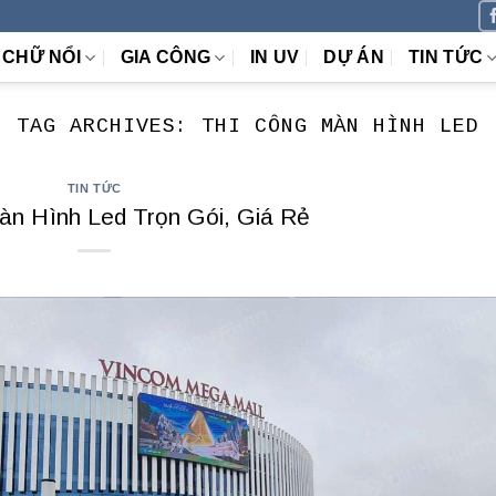
CHỮ NỔI
GIA CÔNG
IN UV
DỰ ÁN
TIN TỨC
TAG ARCHIVES:
THI CÔNG MÀN HÌNH LED
TIN TỨC
àn Hình Led Trọn Gói, Giá Rẻ