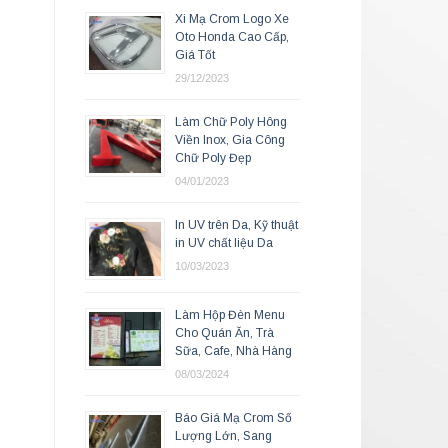
Xi Mạ Crom Logo Xe
Oto Honda Cao Cấp,
Giá Tốt
29/12/2023
Làm Chữ Poly Hông
Viền Inox, Gia Công
Chữ Poly Đẹp
04/01/2023
In UV trên Da, Kỹ thuật
in UV chất liệu Da
10/03/2023
Làm Hộp Đèn Menu
Cho Quán Ăn, Trà
Sữa, Cafe, Nhà Hàng
08/03/2024
Báo Giá Mạ Crom Số
Lượng Lớn, Sang