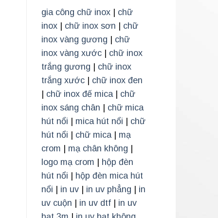
gia công chữ inox
|
chữ
inox
|
chữ inox sơn
|
chữ
inox vàng gương
|
chữ
inox vàng xước
|
chữ inox
trắng gương
|
chữ inox
trắng xước
|
chữ inox đen
|
chữ inox đế mica
|
chữ
inox sáng chân
|
chữ mica
hút nổi
|
mica hút nổi
|
chữ
hút nổi
|
chữ mica
|
mạ
crom
|
mạ chân không
|
logo mạ crom
|
hộp đèn
hút nổi
|
hộp đèn mica hút
nổi
|
in uv
|
in uv phẳng
|
in
uv cuộn
|
in uv dtf
|
in uv
bạt 3m
|
in uv bạt không