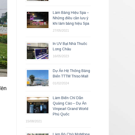
Làm Bảng Hiệu Spa –
Những điều cần lưu ý
khi làm bảng hiệu Spa
27/05/2021
In UV Bạt Nhà Thuốc
Long Châu
16/05/2023
Dự Án Hệ Thống Bảng
Biển TTTM Thiso Mall
01/02/2024
đèn
Làm Biển Chỉ Dẫn
Quảng Cáo – Dự Án
Vinpearl Grand World
Phú Quốc
15/08/2021
Làm Bộ Chữ Mobifone