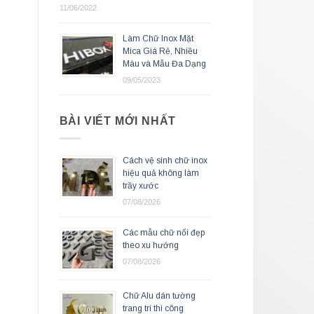
11/06/2022
Làm Chữ Inox Mặt
Mica Giá Rẻ, Nhiều
Màu và Mẫu Đa Dạng
09/05/2023
BÀI VIẾT MỚI NHẤT
Cách vệ sinh chữ inox
hiệu quả không làm
trầy xước
07/08/2026
Các mẫu chữ nổi đẹp
theo xu hướng
07/08/2026
Chữ Alu dán tường
trang trí thi công