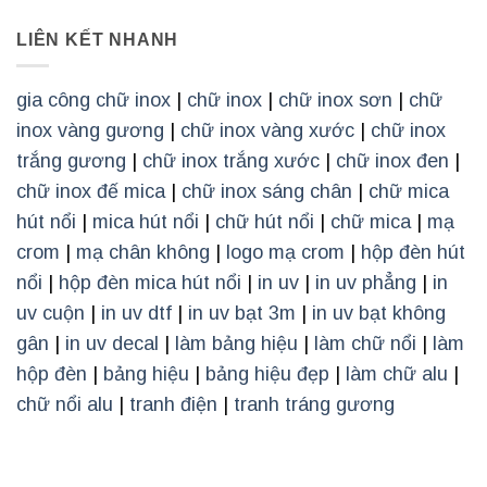
LIÊN KẾT NHANH
gia công chữ inox
|
chữ inox
|
chữ inox sơn
|
chữ
inox vàng gương
|
chữ inox vàng xước
|
chữ inox
trắng gương
|
chữ inox trắng xước
|
chữ inox đen
|
chữ inox đế mica
|
chữ inox sáng chân
|
chữ mica
hút nổi
|
mica hút nổi
|
chữ hút nổi
|
chữ mica
|
mạ
crom
|
mạ chân không
|
logo mạ crom
|
hộp đèn hút
nổi
|
hộp đèn mica hút nổi
|
in uv
|
in uv phẳng
|
in
uv cuộn
|
in uv dtf
|
in uv bạt 3m
|
in uv bạt không
gân
|
in uv decal
|
làm bảng hiệu
|
làm chữ nổi
|
làm
hộp đèn
|
bảng hiệu
|
bảng hiệu đẹp
|
làm chữ alu
|
chữ nổi alu
|
tranh điện
|
tranh tráng gương