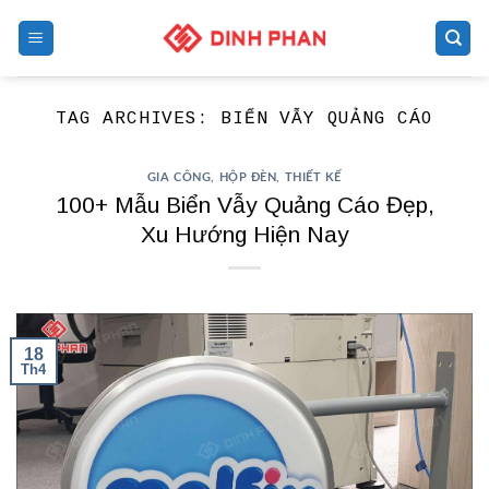
Skip
to
content
TAG ARCHIVES:
BIỂN VẪY QUẢNG CÁO
GIA CÔNG
,
HỘP ĐÈN
,
THIẾT KẾ
100+ Mẫu Biển Vẫy Quảng Cáo Đẹp,
Xu Hướng Hiện Nay
18
Th4