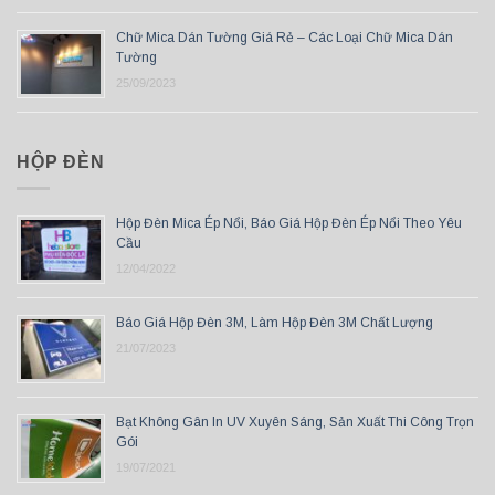
Chữ Mica Dán Tường Giá Rẻ – Các Loại Chữ Mica Dán
Tường
25/09/2023
HỘP ĐÈN
Hộp Đèn Mica Ép Nổi, Báo Giá Hộp Đèn Ép Nổi Theo Yêu
Cầu
12/04/2022
Báo Giá Hộp Đèn 3M, Làm Hộp Đèn 3M Chất Lượng
21/07/2023
Bạt Không Gân In UV Xuyên Sáng, Sản Xuất Thi Công Trọn
Gói
19/07/2021