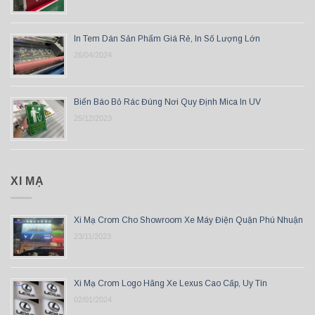
In Tem Dán Sản Phẩm Giá Rẻ, In Số Lượng Lớn
26/04/2024
Biển Báo Bỏ Rác Đúng Nơi Quy Định Mica In UV
25/12/2023
XI MẠ
Xi Mạ Crom Cho Showroom Xe Máy Điện Quận Phú Nhuận
23/11/2023
Xi Mạ Crom Logo Hãng Xe Lexus Cao Cấp, Uy Tín
02/01/2024