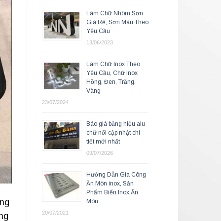
Làm Chữ Nhôm Sơn
Giá Rẻ, Sơn Màu Theo
Yêu Cầu
13/06/2023
Làm Chữ Inox Theo
Yêu Cầu, Chữ Inox
Hồng, Đen, Trắng,
Vàng
23/07/2024
Báo giá bảng hiệu alu
chữ nổi cập nhật chi
tiết mới nhất
09/07/2026
Hướng Dẫn Gia Công
Ăn Mòn inox, Sản
Phẩm Biển Inox Ăn
óng
Mòn
20/07/2021
ông