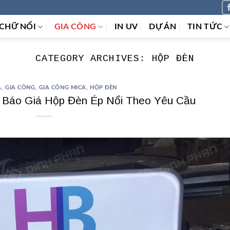
CHỮ NỔI
GIA CÔNG
IN UV
DỰ ÁN
TIN TỨC
CATEGORY ARCHIVES:
HỘP ĐÈN
A
,
GIA CÔNG
,
GIA CÔNG MICA
,
HỘP ĐÈN
, Báo Giá Hộp Đèn Ép Nổi Theo Yêu Cầu