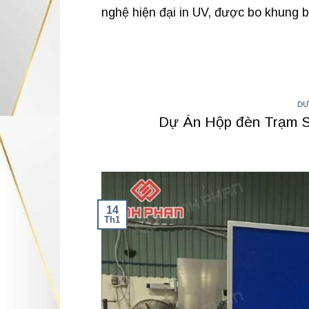
nghệ hiện đại in UV, được bo khung b
DỰ
Dự Án Hộp đèn Trạm S
14
Th1