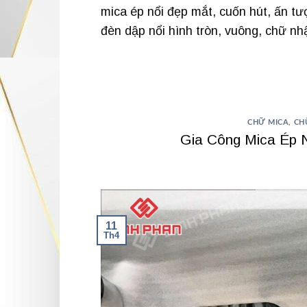
mica ép nổi đẹp mắt, cuốn hút, ấn t
đèn dập nổi hình tròn, vuông, chữ n
CHỮ MICA
,
CH
Gia Công Mica Ép N
11
Th4