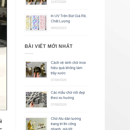
11/07/2026
In UV Trên Bút Giá Rẻ,
Chất Lượng
09/02/2023
BÀI VIẾT MỚI NHẤT
Cách vệ sinh chữ inox
hiệu quả không làm
trầy xước
07/08/2026
Các mẫu chữ nổi đẹp
theo xu hướng
07/08/2026
Chữ Alu dán tường
i
trang trí thi công
c
nhanh, giá tốt