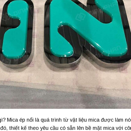
ì? Mica ép nổi là quá trình từ vật liệu mica được làm n
 đó, thiết kế theo yêu cầu có sẵn lên bề mặt mica với c