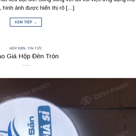
, hình ảnh được hiển thị rõ […]
XEM TIẾP
→
HỘP ĐÈN
,
TIN TỨC
o Giá Hộp Đèn Tròn