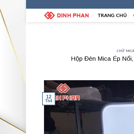
Skip
to
TRANG CHỦ
content
CHỮ MIC
Hộp Đèn Mica Ép Nổi
12
Th4