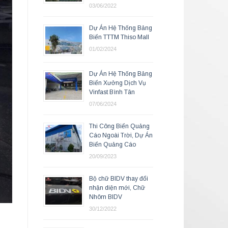
03/06/2022
Dự Án Hệ Thống Bảng
Biển TTTM Thiso Mall
01/02/2024
Dự Án Hệ Thống Bảng
Biển Xưởng Dịch Vụ
Vinfast Bình Tân
07/06/2024
Thi Công Biển Quảng
Cáo Ngoài Trời, Dự Án
Biển Quảng Cáo
20/09/2023
Bộ chữ BIDV thay đổi
nhận diện mới, Chữ
Nhôm BIDV
30/12/2022