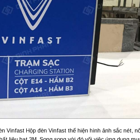
 Vinfast Hộp đèn Vinfast thể hiện hình ảnh sắc nét, nổ
hất liệu bạt 3M. Song song với đó vối việc ứng dụng mự