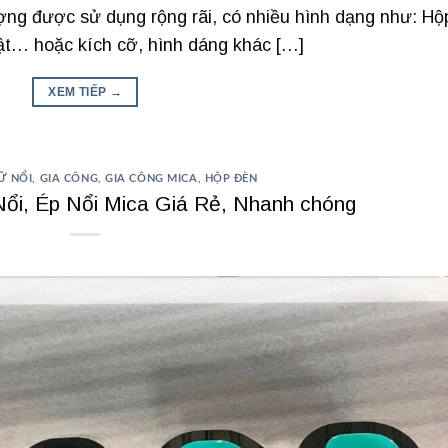
ượng được sử dụng rộng rãi, có nhiều hình dạng như: Hộ
hật… hoặc kích cỡ, hình dáng khác […]
XEM TIẾP
→
Ữ NỔI
,
GIA CÔNG
,
GIA CÔNG MICA
,
HỘP ĐÈN
ổi, Ép Nổi Mica Giá Rẻ, Nhanh chóng