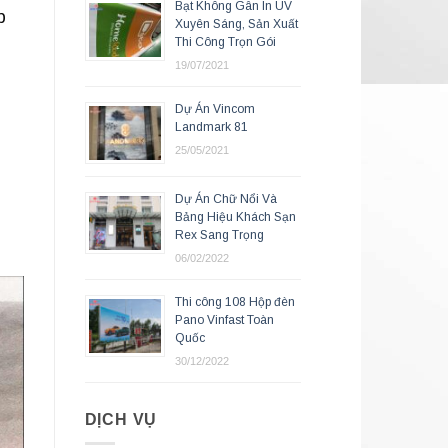
Bạt Không Gân In UV
p
Xuyên Sáng, Sản Xuất
Thi Công Trọn Gói
19/07/2021
Dự Án Vincom
Landmark 81
25/05/2021
Dự Án Chữ Nổi Và
Bảng Hiệu Khách Sạn
Rex Sang Trọng
06/02/2022
Thi công 108 Hộp đèn
Pano Vinfast Toàn
Quốc
30/12/2022
DỊCH VỤ