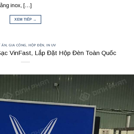
ằng inox, […]
XEM TIẾP
→
 ÁN
,
GIA CÔNG
,
HỘP ĐÈN
,
IN UV
ạc VinFast, Lắp Đặt Hộp Đèn Toàn Quốc