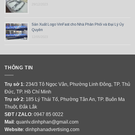
29/12/2023
Sản Xuất Logo VinFast cho Nhà Phân Phối và Đại Lý Ủy
Quyền
12/05/2023
THÔNG TIN
Trụ sở 1
: 234/3 Tô Ngọc Vân, Phường Linh Đông, TP. Thủ
Đức, TP. Hồ Chí Minh
Trụ sở 2
: 185 Lý Thái Tổ, Phường Tân An, TP. Buôn Ma
Thuột, Đắk Lắk
SĐT / ZALO
: 0947 85 0022
Mail
: quanlv.dinhphan@gmail.com
Website
: dinhphanadvertising.com