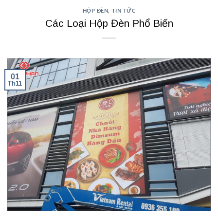
HỘP ĐÈN
,
TIN TỨC
Các Loại Hộp Đèn Phổ Biến
01
Th11