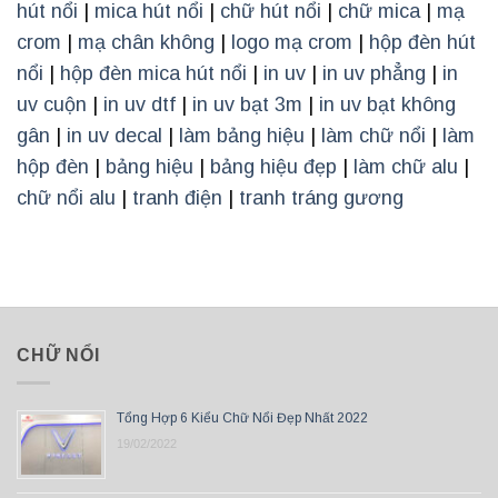
hút nổi
|
mica hút nổi
|
chữ hút nổi
|
chữ mica
|
mạ
crom
|
mạ chân không
|
logo mạ crom
|
hộp đèn hút
nổi
|
hộp đèn mica hút nổi
|
in uv
|
in uv phẳng
|
in
uv cuộn
|
in uv dtf
|
in uv bạt 3m
|
in uv bạt không
gân
|
in uv decal
|
làm bảng hiệu
|
làm chữ nổi
|
làm
hộp đèn
|
bảng hiệu
|
bảng hiệu đẹp
|
làm chữ alu
|
chữ nổi alu
|
tranh điện
|
tranh tráng gương
CHỮ NỔI
Tổng Hợp 6 Kiểu Chữ Nổi Đẹp Nhất 2022
19/02/2022