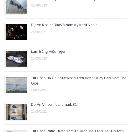
27/06/2023
Dự Án Kohler RitaVõ Nam Kỳ Khởi Nghĩa
26/05/2021
Làm Bảng Hiệu Tiger
26/05/2022
Thi Công Bộ Chữ SunWorld Trên Vòng Quay Cao Nhất Thế
Giới
11/08/2022
Dự Án Vincom Landmark 81
25/05/2021
Thi Công Pano Trung Tâm Thương Mại Hiện Đại, Chuyên