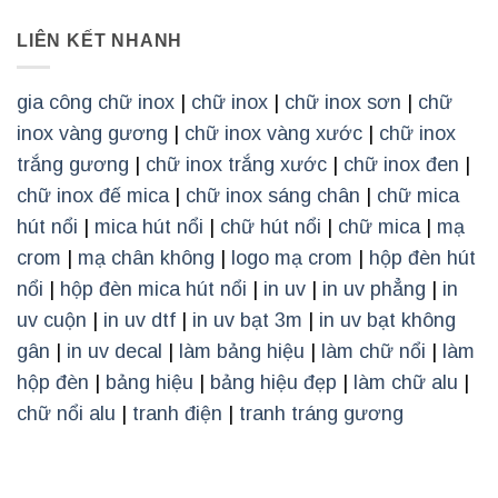
LIÊN KẾT NHANH
gia công chữ inox
|
chữ inox
|
chữ inox sơn
|
chữ
inox vàng gương
|
chữ inox vàng xước
|
chữ inox
trắng gương
|
chữ inox trắng xước
|
chữ inox đen
|
chữ inox đế mica
|
chữ inox sáng chân
|
chữ mica
hút nổi
|
mica hút nổi
|
chữ hút nổi
|
chữ mica
|
mạ
crom
|
mạ chân không
|
logo mạ crom
|
hộp đèn hút
nổi
|
hộp đèn mica hút nổi
|
in uv
|
in uv phẳng
|
in
uv cuộn
|
in uv dtf
|
in uv bạt 3m
|
in uv bạt không
gân
|
in uv decal
|
làm bảng hiệu
|
làm chữ nổi
|
làm
hộp đèn
|
bảng hiệu
|
bảng hiệu đẹp
|
làm chữ alu
|
chữ nổi alu
|
tranh điện
|
tranh tráng gương