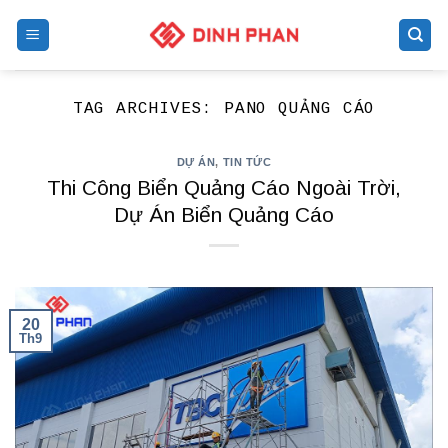
Skip
to
content
TAG ARCHIVES:
PANO QUẢNG CÁO
DỰ ÁN
,
TIN TỨC
Thi Công Biển Quảng Cáo Ngoài Trời,
Dự Án Biển Quảng Cáo
20
Th9