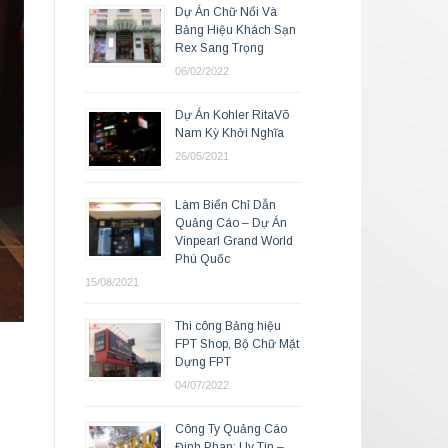
Dự Án Chữ Nổi Và
Bảng Hiệu Khách Sạn
Rex Sang Trọng
06/02/2022
Dự Án Kohler RitaVõ
Nam Kỳ Khởi Nghĩa
26/05/2021
Làm Biển Chỉ Dẫn
Quảng Cáo – Dự Án
Vinpearl Grand World
Phú Quốc
15/08/2021
Thi công Bảng hiệu
FPT Shop, Bộ Chữ Mặt
Dựng FPT
04/07/2022
Công Ty Quảng Cáo
Đinh Phan: Uy Tín –