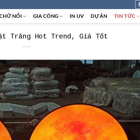
CHỮ NỔI
GIA CÔNG
IN UV
DỰ ÁN
TIN TỨC
ặt Trăng Hot Trend, Giá Tốt