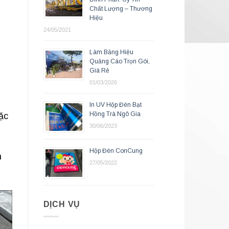
Chất Lượng – Thương
Hiệu
24/05/2021
Làm Bảng Hiệu
Quảng Cáo Trọn Gói,
Giá Rẻ
01/03/2026
In UV Hộp Đèn Bạt
Hồng Trà Ngô Gia
ặc
30/06/2023
Hộp Đèn ConCung
n
27/05/2022
DỊCH VỤ