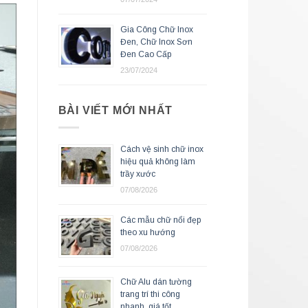
Gia Công Chữ Inox
Đen, Chữ Inox Sơn
Đen Cao Cấp
23/07/2024
BÀI VIẾT MỚI NHẤT
Cách vệ sinh chữ inox
hiệu quả không làm
trầy xước
07/08/2026
Các mẫu chữ nổi đẹp
theo xu hướng
07/08/2026
Chữ Alu dán tường
trang trí thi công
nhanh, giá tốt