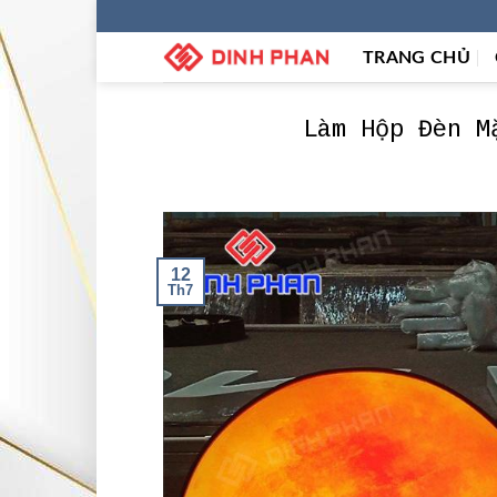
Skip
to
TRANG CHỦ
content
Làm Hộp Đèn M
12
Th7