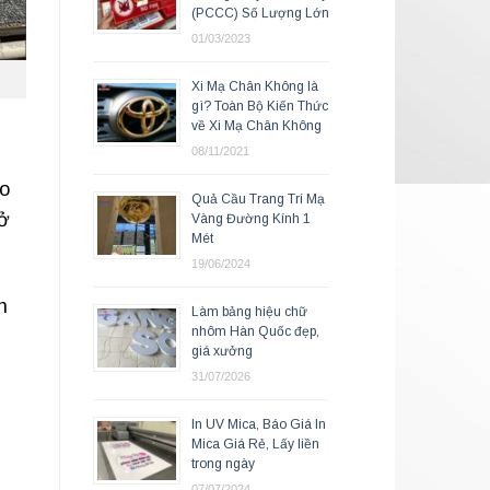
(PCCC) Số Lượng Lớn
01/03/2023
Xi Mạ Chân Không là
gì? Toàn Bộ Kiến Thức
về Xi Mạ Chân Không
08/11/2021
áo
Quả Cầu Trang Trí Mạ
rở
Vàng Đường Kính 1
Mét
19/06/2024
n
Làm bảng hiệu chữ
nhôm Hàn Quốc đẹp,
giá xưởng
31/07/2026
In UV Mica, Báo Giá In
Mica Giá Rẻ, Lấy liền
trong ngày
07/07/2024