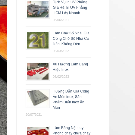
Dịch Vụ In UV Phẳng
Giá Rẻ, In UV Phẳng
HCM Lấy Nhanh
08/06/2021
Làm Chữ Số Nhà, Gia
Công Chữ Số Nhà Có
Đèn, Không Đèn
05/03/2022
Xu Hướng Làm Bảng
Hiệu Inox
08/02/2023
Hướng Dẫn Gia Công
Ăn Mòn inox, Sản
Phẩm Biển Inox Ăn
Mòn
20/07/2021
Làm Bảng Nội quy
Phòng cháy chữa cháy