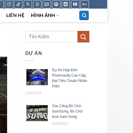
LIÊN HỆ
HÌNH ẢNH
DỰ ÁN
Dự Án Hộp Đèn
Pharmacity Cao Cấp,
Đạt Tiêu Chuẩn Nhận
Diện
12/06/2024
Gia Công Bộ Chữ
SamSung, Bộ Chữ
Inox Sam Sung
02/06/2022