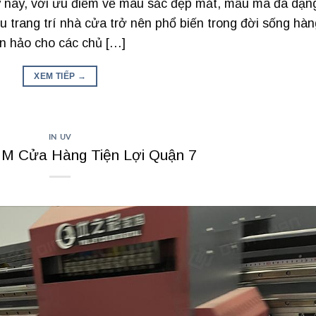
nay, với ưu điểm về màu sắc đẹp mắt, mẫu mã đa dạn
u trang trí nhà cửa trở nên phổ biến trong đời sống hàn
àn hảo cho các chủ […]
XEM TIẾP
→
IN UV
3M Cửa Hàng Tiện Lợi Quận 7