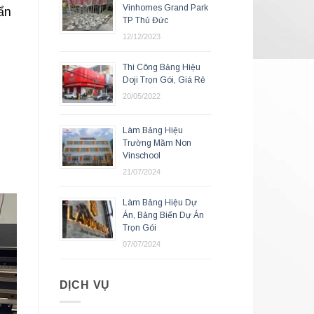
Vinhomes Grand Park
ẩn
TP Thủ Đức
12/12/2023
Thi Công Bảng Hiệu
Doji Trọn Gói, Giá Rẻ
20/05/2022
Làm Bảng Hiệu
Trường Mầm Non
Vinschool
21/07/2024
Làm Bảng Hiệu Dự
Án, Bảng Biển Dự Án
Trọn Gói
07/07/2024
DỊCH VỤ