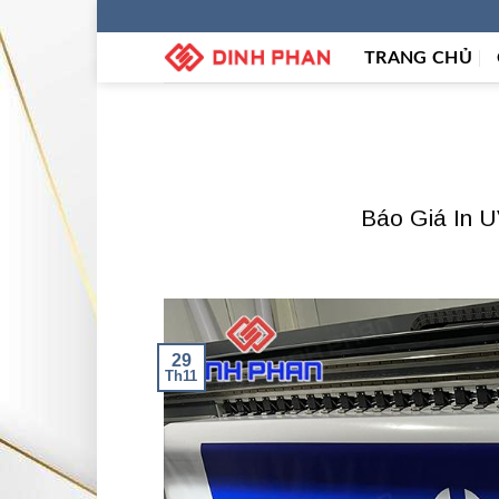
Skip
to
TRANG CHỦ
content
Báo Giá In 
29
Th11