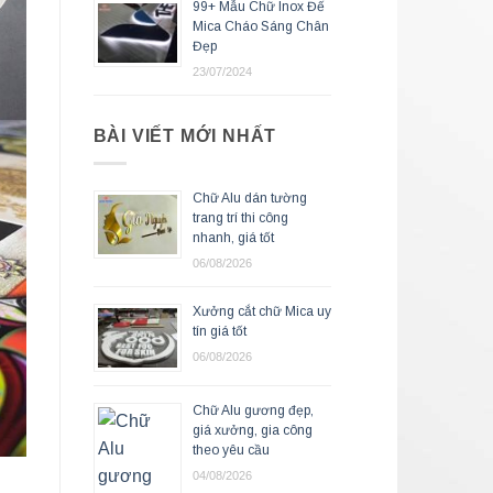
99+ Mẫu Chữ Inox Đế
Mica Cháo Sáng Chân
Đẹp
23/07/2024
BÀI VIẾT MỚI NHẤT
Chữ Alu dán tường
trang trí thi công
nhanh, giá tốt
06/08/2026
Xưởng cắt chữ Mica uy
tín giá tốt
06/08/2026
Chữ Alu gương đẹp,
giá xưởng, gia công
theo yêu cầu
04/08/2026