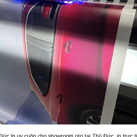
c In uv cuộn cho showroom oto tại Thủ Đức, in trực t