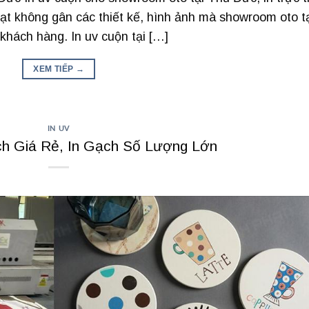
bạt không gân các thiết kế, hình ảnh mà showroom oto t
hách hàng. In uv cuộn tại […]
XEM TIẾP
→
IN UV
ch Giá Rẻ, In Gạch Số Lượng Lớn