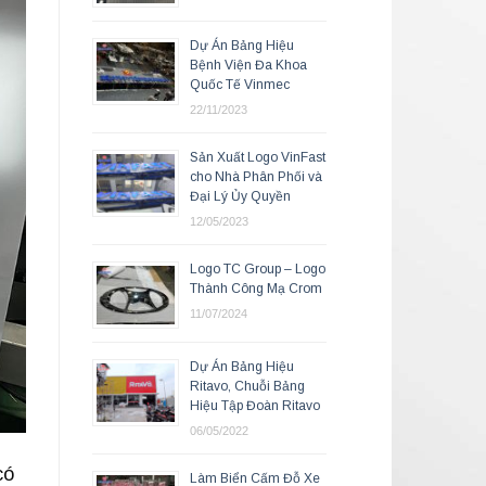
Dự Án Bảng Hiệu
Bệnh Viện Đa Khoa
Quốc Tế Vinmec
22/11/2023
Sản Xuất Logo VinFast
cho Nhà Phân Phối và
Đại Lý Ủy Quyền
12/05/2023
Logo TC Group – Logo
Thành Công Mạ Crom
11/07/2024
Dự Án Bảng Hiệu
Ritavo, Chuỗi Bảng
Hiệu Tập Đoàn Ritavo
06/05/2022
có
Làm Biển Cấm Đỗ Xe