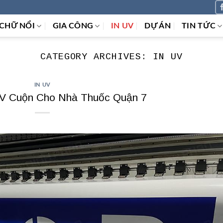
CHỮ NỔI
GIA CÔNG
IN UV
DỰ ÁN
TIN TỨC
CATEGORY ARCHIVES:
IN UV
IN UV
UV Cuộn Cho Nhà Thuốc Quận 7