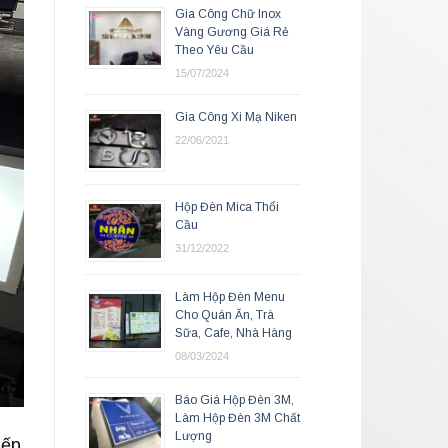
Gia Công Chữ Inox
Vàng Gương Giá Rẻ
Theo Yêu Cầu
15/07/2024
Gia Công Xi Mạ Niken
22/06/2021
Hộp Đèn Mica Thổi
Cầu
31/12/2022
Làm Hộp Đèn Menu
Cho Quán Ăn, Trà
Sữa, Cafe, Nhà Hàng
08/03/2024
Báo Giá Hộp Đèn 3M,
Làm Hộp Đèn 3M Chất
Lượng
iếp