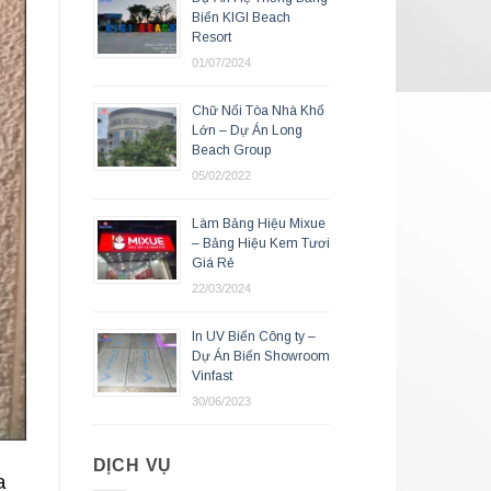
Biển KIGI Beach
Resort
01/07/2024
Chữ Nổi Tòa Nhà Khổ
Lớn – Dự Án Long
Beach Group
05/02/2022
Làm Bảng Hiệu Mixue
– Bảng Hiệu Kem Tươi
Giá Rẻ
22/03/2024
In UV Biển Công ty –
Dự Án Biển Showroom
Vinfast
30/06/2023
DỊCH VỤ
a