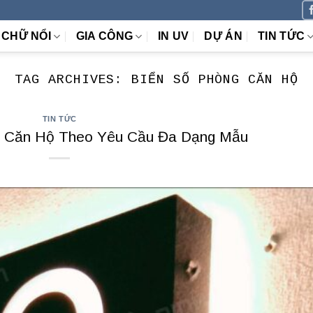
CHỮ NỔI
GIA CÔNG
IN UV
DỰ ÁN
TIN TỨC
TAG ARCHIVES:
BIỂN SỐ PHÒNG CĂN HỘ
TIN TỨC
g Căn Hộ Theo Yêu Cầu Đa Dạng Mẫu