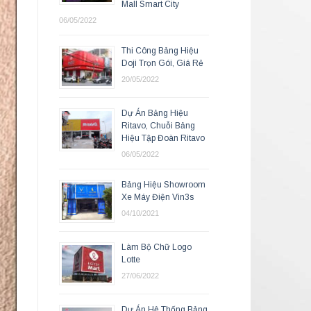
Mall Smart City
06/05/2022
Thi Công Bảng Hiệu
Doji Trọn Gói, Giá Rẻ
20/05/2022
Dự Án Bảng Hiệu
Ritavo, Chuỗi Bảng
Hiệu Tập Đoàn Ritavo
06/05/2022
Bảng Hiệu Showroom
Xe Máy Điện Vin3s
04/10/2021
Làm Bộ Chữ Logo
Lotte
27/06/2022
Dự Án Hệ Thống Bảng