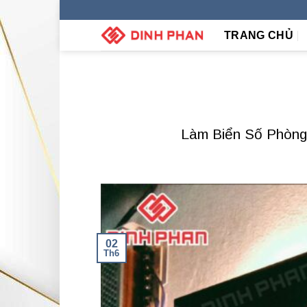
Skip
to
TRANG CHỦ
content
Làm Biển Số Phòn
02
Th6