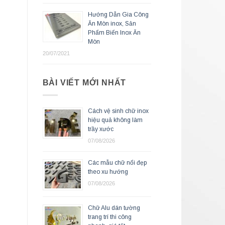
Hướng Dẫn Gia Công
Ăn Mòn inox, Sản
Phẩm Biển Inox Ăn
Mòn
20/07/2021
BÀI VIẾT MỚI NHẤT
Cách vệ sinh chữ inox
hiệu quả không làm
trầy xước
07/08/2026
Các mẫu chữ nổi đẹp
theo xu hướng
07/08/2026
Chữ Alu dán tường
trang trí thi công