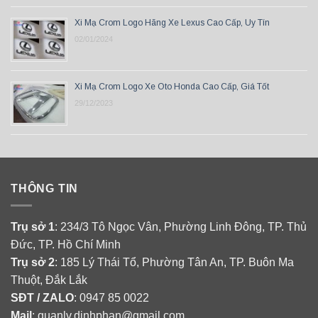
Xi Mạ Crom Logo Hãng Xe Lexus Cao Cấp, Uy Tín
02/01/2024
Xi Mạ Crom Logo Xe Oto Honda Cao Cấp, Giá Tốt
29/12/2023
THÔNG TIN
Trụ sở 1
: 234/3 Tô Ngọc Vân, Phường Linh Đông, TP. Thủ
Đức, TP. Hồ Chí Minh
Trụ sở 2
: 185 Lý Thái Tổ, Phường Tân An, TP. Buôn Ma
Thuột, Đắk Lắk
SĐT / ZALO
: 0947 85 0022
Mail
: quanlv.dinhphan@gmail.com