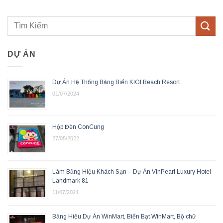
DỰ ÁN
Dự Án Hệ Thống Bảng Biển KIGI Beach Resort
01/07/2024
Hộp Đèn ConCung
27/05/2022
Làm Bảng Hiệu Khách Sạn – Dự Án VinPearl Luxury Hotel
Landmark 81
11/07/2021
Bảng Hiệu Dự Án WinMart, Biển Bạt WinMart, Bộ chữ