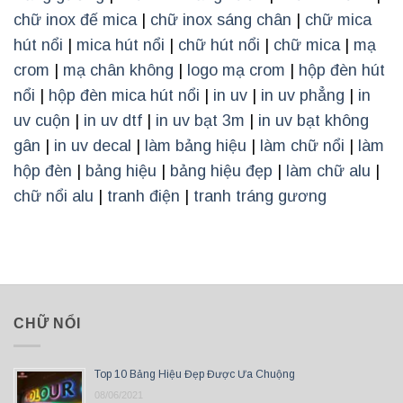
chữ inox đế mica
|
chữ inox sáng chân
|
chữ mica
hút nổi
|
mica hút nổi
|
chữ hút nổi
|
chữ mica
|
mạ
crom
|
mạ chân không
|
logo mạ crom
|
hộp đèn hút
nổi
|
hộp đèn mica hút nổi
|
in uv
|
in uv phẳng
|
in
uv cuộn
|
in uv dtf
|
in uv bạt 3m
|
in uv bạt không
gân
|
in uv decal
|
làm bảng hiệu
|
làm chữ nổi
|
làm
hộp đèn
|
bảng hiệu
|
bảng hiệu đẹp
|
làm chữ alu
|
chữ nổi alu
|
tranh điện
|
tranh tráng gương
CHỮ NỔI
Top 10 Bảng Hiệu Đẹp Được Ưa Chuộng
08/06/2021