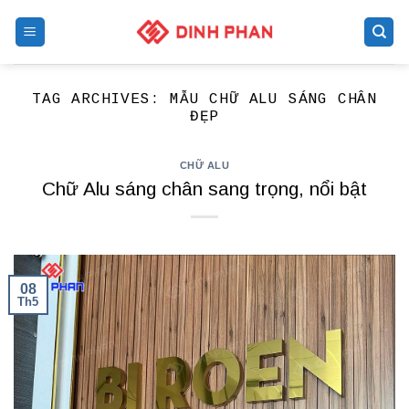
Skip
to
content
TAG ARCHIVES:
MẪU CHỮ ALU SÁNG CHÂN
ĐẸP
CHỮ ALU
Chữ Alu sáng chân sang trọng, nổi bật
08
Th5