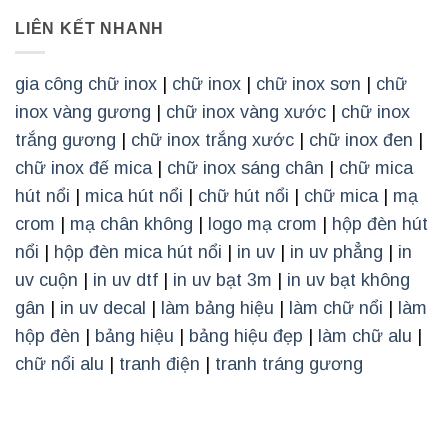
LIÊN KẾT NHANH
gia công chữ inox
|
chữ inox
|
chữ inox sơn
|
chữ
inox vàng gương
|
chữ inox vàng xước
|
chữ inox
trắng gương
|
chữ inox trắng xước
|
chữ inox đen
|
chữ inox đế mica
|
chữ inox sáng chân
|
chữ mica
hút nổi
|
mica hút nổi
|
chữ hút nổi
|
chữ mica
|
mạ
crom
|
mạ chân không
|
logo mạ crom
|
hộp đèn hút
nổi
|
hộp đèn mica hút nổi
|
in uv
|
in uv phẳng
|
in
uv cuộn
|
in uv dtf
|
in uv bạt 3m
|
in uv bạt không
gân
|
in uv decal
|
làm bảng hiệu
|
làm chữ nổi
|
làm
hộp đèn
|
bảng hiệu
|
bảng hiệu đẹp
|
làm chữ alu
|
chữ nổi alu
|
tranh điện
|
tranh tráng gương