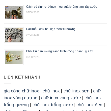
Cách vệ sinh chữ inox hiệu quả không làm trầy xước
07/08/2026
Các mẫu chữ nổi đẹp theo xu hướng
07/08/2026
Chữ Alu dán tường trang trí thi công nhanh, giá tốt
06/08/2026
LIÊN KẾT NHANH
gia công chữ inox
|
chữ inox
|
chữ inox sơn
|
chữ
inox vàng gương
|
chữ inox vàng xước
|
chữ inox
trắng gương
|
chữ inox trắng xước
|
chữ inox đen
|