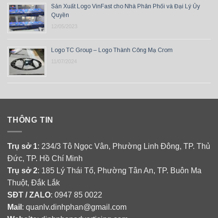
Sản Xuất Logo VinFast cho Nhà Phân Phối và Đại Lý Ủy
Quyền
12/05/2023
Logo TC Group – Logo Thành Công Mạ Crom
11/07/2024
THÔNG TIN
Trụ sở 1
: 234/3 Tô Ngọc Vân, Phường Linh Đông, TP. Thủ
Đức, TP. Hồ Chí Minh
Trụ sở 2
: 185 Lý Thái Tổ, Phường Tân An, TP. Buôn Ma
Thuột, Đắk Lắk
SĐT / ZALO
: 0947 85 0022
Mail
: quanlv.dinhphan@gmail.com