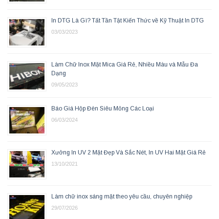
In DTG Là Gì? Tất Tần Tật Kiến Thức về Kỹ Thuật In DTG
03/03/2023
Làm Chữ Inox Mặt Mica Giá Rẻ, Nhiều Màu và Mẫu Đa
Dạng
09/05/2023
Báo Giá Hộp Đèn Siêu Mỏng Các Loại
06/03/2024
Xưởng In UV 2 Mặt Đẹp Và Sắc Nét, In UV Hai Mặt Giá Rẻ
13/10/2021
Làm chữ inox sáng mặt theo yêu cầu, chuyên nghiệp
29/07/2026