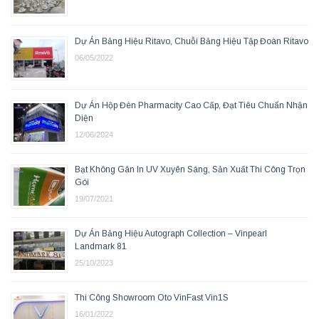
Dự Án Bảng Hiệu Ritavo, Chuỗi Bảng Hiệu Tập Đoàn Ritavo
06/05/2022
Dự Án Hộp Đèn Pharmacity Cao Cấp, Đạt Tiêu Chuẩn Nhận
Diện
12/06/2024
Bạt Không Gân In UV Xuyên Sáng, Sản Xuất Thi Công Trọn
Gói
19/07/2021
Dự Án Bảng Hiệu Autograph Collection – Vinpearl
Landmark 81
25/10/2023
Thi Công Showroom Oto VinFast Vin1S
16/01/2022