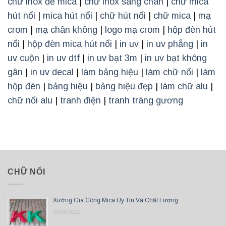
chữ inox đế mica
|
chữ inox sáng chân
|
chữ mica
hút nổi
|
mica hút nổi
|
chữ hút nổi
|
chữ mica
|
mạ
crom
|
mạ chân không
|
logo mạ crom
|
hộp đèn hút
nổi
|
hộp đèn mica hút nổi
|
in uv
|
in uv phẳng
|
in
uv cuộn
|
in uv dtf
|
in uv bạt 3m
|
in uv bạt không
gân
|
in uv decal
|
làm bảng hiệu
|
làm chữ nổi
|
làm
hộp đèn
|
bảng hiệu
|
bảng hiệu đẹp
|
làm chữ alu
|
chữ nổi alu
|
tranh điện
|
tranh tráng gương
CHỮ NỔI
Xưởng Gia Công Mica Uy Tín Và Chất Lượng
25/05/2021