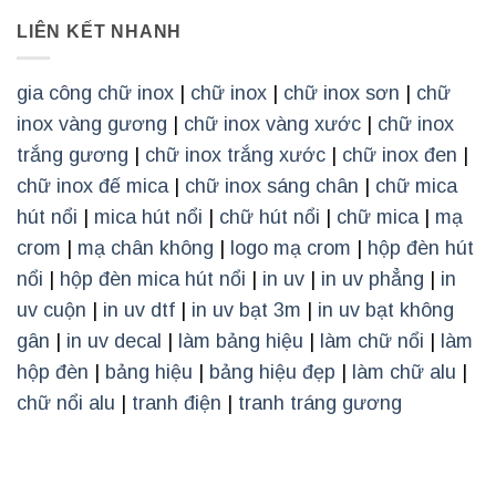
LIÊN KẾT NHANH
gia công chữ inox
|
chữ inox
|
chữ inox sơn
|
chữ
inox vàng gương
|
chữ inox vàng xước
|
chữ inox
trắng gương
|
chữ inox trắng xước
|
chữ inox đen
|
chữ inox đế mica
|
chữ inox sáng chân
|
chữ mica
hút nổi
|
mica hút nổi
|
chữ hút nổi
|
chữ mica
|
mạ
crom
|
mạ chân không
|
logo mạ crom
|
hộp đèn hút
nổi
|
hộp đèn mica hút nổi
|
in uv
|
in uv phẳng
|
in
uv cuộn
|
in uv dtf
|
in uv bạt 3m
|
in uv bạt không
gân
|
in uv decal
|
làm bảng hiệu
|
làm chữ nổi
|
làm
hộp đèn
|
bảng hiệu
|
bảng hiệu đẹp
|
làm chữ alu
|
chữ nổi alu
|
tranh điện
|
tranh tráng gương