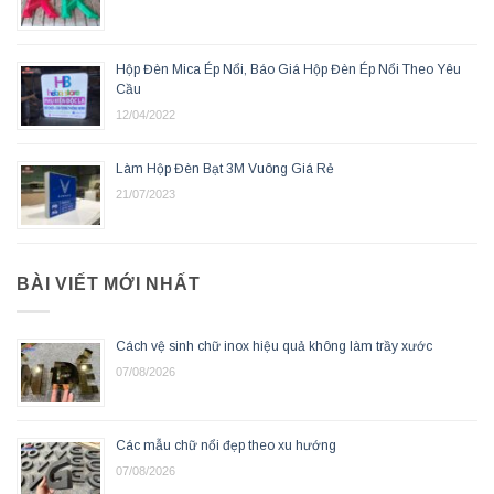
Hộp Đèn Mica Ép Nổi, Báo Giá Hộp Đèn Ép Nổi Theo Yêu
Cầu
12/04/2022
Làm Hộp Đèn Bạt 3M Vuông Giá Rẻ
21/07/2023
BÀI VIẾT MỚI NHẤT
Cách vệ sinh chữ inox hiệu quả không làm trầy xước
07/08/2026
Các mẫu chữ nổi đẹp theo xu hướng
07/08/2026