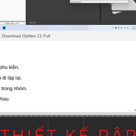
Download Optitex 21 Full
 phụ kiện.
đi lặp lại.
c trong nhóm.
nhau.