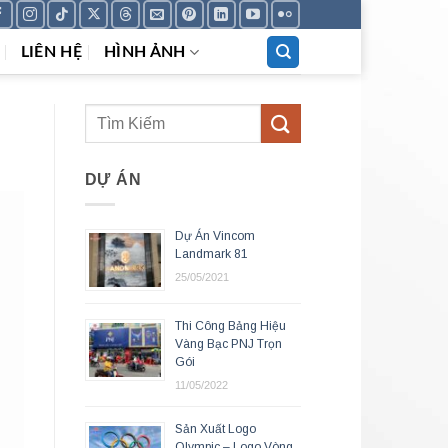
LIÊN HỆ
HÌNH ẢNH
DỰ ÁN
Dự Án Vincom
Landmark 81
25/05/2021
Thi Công Bảng Hiệu
Vàng Bạc PNJ Trọn
Gói
11/05/2022
Sản Xuất Logo
Olympic – Logo Vòng