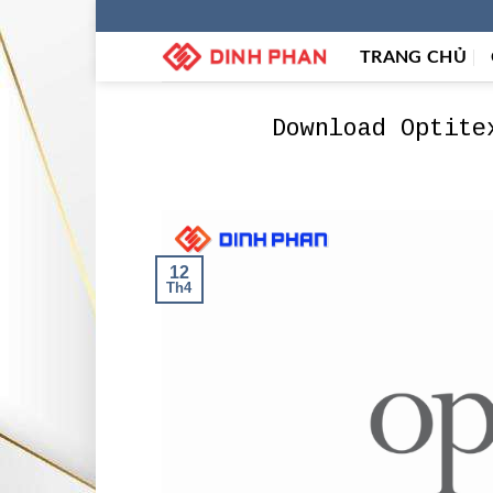
Skip
to
TRANG CHỦ
content
Download Optite
12
Th4