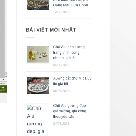
Dạng Màu Lựa Chọn
14/06/2023
BÀI VIẾT MỚI NHẤT
Chữ Alu dán tường
trang trí thi công
nhanh, giá tốt
06/08/2026
Xưởng cắt chữ Mica uy
tín giá tốt
06/08/2026
Chữ Alu gương đẹp,
giá xưởng, gia công
theo yêu cầu
04/08/2026