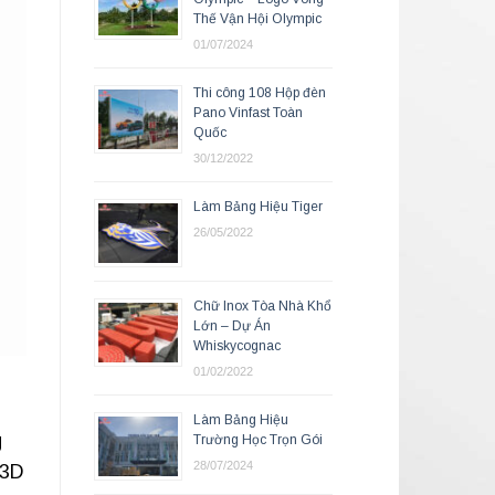
Thế Vận Hội Olympic
01/07/2024
Thi công 108 Hộp đèn
Pano Vinfast Toàn
Quốc
30/12/2022
Làm Bảng Hiệu Tiger
26/05/2022
Chữ Inox Tòa Nhà Khổ
Lớn – Dự Án
Whiskycognac
01/02/2022
Làm Bảng Hiệu
g
Trường Học Trọn Gói
28/07/2024
 3D