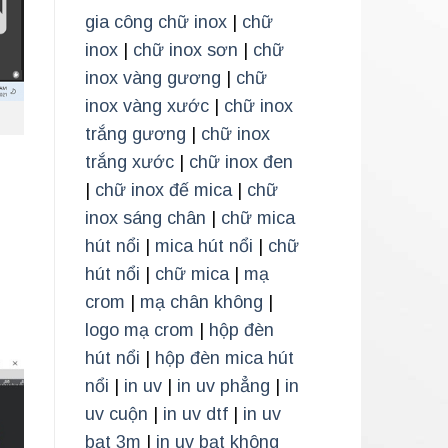
gia công chữ inox
|
chữ
inox
|
chữ inox sơn
|
chữ
inox vàng gương
|
chữ
inox vàng xước
|
chữ inox
trắng gương
|
chữ inox
trắng xước
|
chữ inox đen
|
chữ inox đế mica
|
chữ
inox sáng chân
|
chữ mica
hút nổi
|
mica hút nổi
|
chữ
hút nổi
|
chữ mica
|
mạ
crom
|
mạ chân không
|
logo mạ crom
|
hộp đèn
hút nổi
|
hộp đèn mica hút
nổi
|
in uv
|
in uv phẳng
|
in
uv cuộn
|
in uv dtf
|
in uv
bạt 3m
|
in uv bạt không