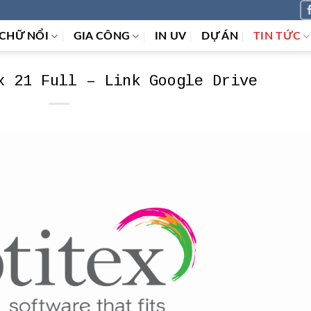
CHỮ NỔI
GIA CÔNG
IN UV
DỰ ÁN
TIN TỨC
x 21 Full – Link Google Drive