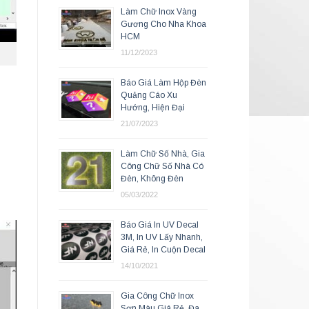
Làm Chữ Inox Vàng
Gương Cho Nha Khoa
HCM
11/12/2023
Báo Giá Làm Hộp Đèn
Quảng Cáo Xu
Hướng, Hiện Đại
21/07/2023
Làm Chữ Số Nhà, Gia
Công Chữ Số Nhà Có
Đèn, Không Đèn
05/03/2022
Báo Giá In UV Decal
3M, In UV Lấy Nhanh,
Giá Rẻ, In Cuộn Decal
14/10/2021
Gia Công Chữ Inox
Sơn Màu Giá Rẻ, Đa