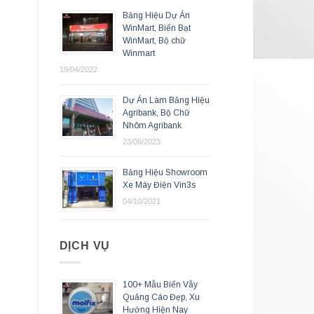
Bảng Hiệu Dự Án
WinMart, Biển Bạt
WinMart, Bộ chữ
Winmart
19/04/2022
Dự Án Làm Bảng Hiệu
Agribank, Bộ Chữ
Nhôm Agribank
23/06/2023
Bảng Hiệu Showroom
Xe Máy Điện Vin3s
04/10/2021
DỊCH VỤ
100+ Mẫu Biển Vẫy
Quảng Cáo Đẹp, Xu
Hướng Hiện Nay