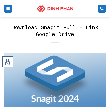
Skip
to
content
Download Snagit Full – Link
Google Drive
11
Th3