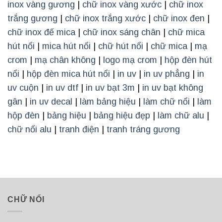
inox vàng gương
|
chữ inox vàng xước
|
chữ inox
trắng gương
|
chữ inox trắng xước
|
chữ inox đen
|
chữ inox đế mica
|
chữ inox sáng chân
|
chữ mica
hút nổi
|
mica hút nổi
|
chữ hút nổi
|
chữ mica
|
mạ
crom
|
mạ chân không
|
logo mạ crom
|
hộp đèn hút
nổi
|
hộp đèn mica hút nổi
|
in uv
|
in uv phẳng
|
in
uv cuộn
|
in uv dtf
|
in uv bạt 3m
|
in uv bạt không
gân
|
in uv decal
|
làm bảng hiệu
|
làm chữ nổi
|
làm
hộp đèn
|
bảng hiệu
|
bảng hiệu đẹp
|
làm chữ alu
|
chữ nổi alu
|
tranh điện
|
tranh tráng gương
CHỮ NỔI