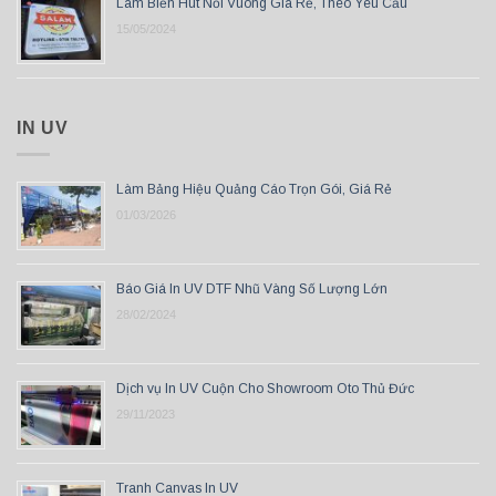
Làm Biển Hút Nổi Vuông Giá Rẻ, Theo Yêu Cầu
15/05/2024
IN UV
Làm Bảng Hiệu Quảng Cáo Trọn Gói, Giá Rẻ
01/03/2026
Báo Giá In UV DTF Nhũ Vàng Số Lượng Lớn
28/02/2024
Dịch vụ In UV Cuộn Cho Showroom Oto Thủ Đức
29/11/2023
Tranh Canvas In UV