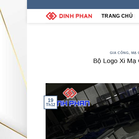
Skip
to
TRANG CHỦ
content
GIA CÔNG
,
MẠ 
Bộ Logo Xi Mạ
19
Th12