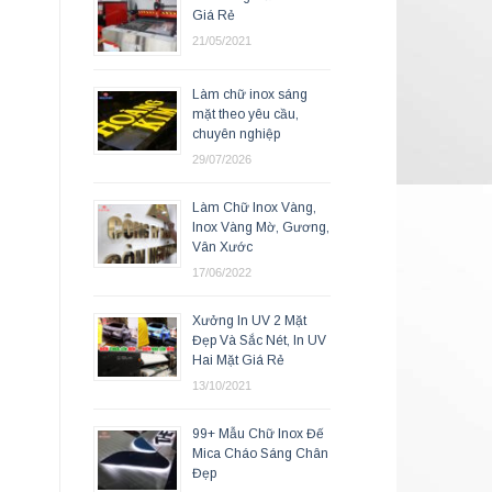
Giá Rẻ
21/05/2021
Làm chữ inox sáng
mặt theo yêu cầu,
chuyên nghiệp
29/07/2026
Làm Chữ Inox Vàng,
Inox Vàng Mờ, Gương,
Vân Xước
17/06/2022
Xưởng In UV 2 Mặt
Đẹp Và Sắc Nét, In UV
Hai Mặt Giá Rẻ
13/10/2021
99+ Mẫu Chữ Inox Đế
Mica Cháo Sáng Chân
Đẹp