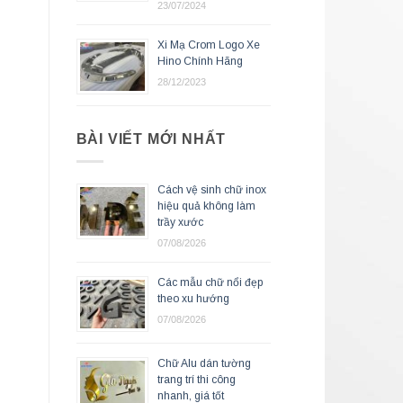
23/07/2024
Xi Mạ Crom Logo Xe
Hino Chính Hãng
28/12/2023
BÀI VIẾT MỚI NHẤT
Cách vệ sinh chữ inox
hiệu quả không làm
trầy xước
07/08/2026
Các mẫu chữ nổi đẹp
theo xu hướng
07/08/2026
Chữ Alu dán tường
trang trí thi công
nhanh, giá tốt