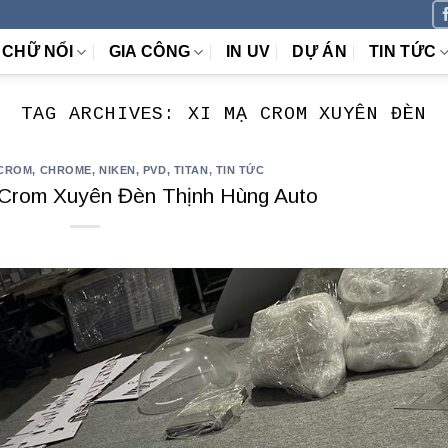
CHỮ NỔI
GIA CÔNG
IN UV
DỰ ÁN
TIN TỨC
TAG ARCHIVES:
XI MẠ CROM XUYÊN ĐÈN
CROM, CHROME, NIKEN, PVD, TITAN
,
TIN TỨC
 Crom Xuyên Đèn Thịnh Hùng Auto