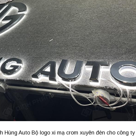
 Hùng Auto Bộ logo xi mạ crom xuyên đèn cho công ty