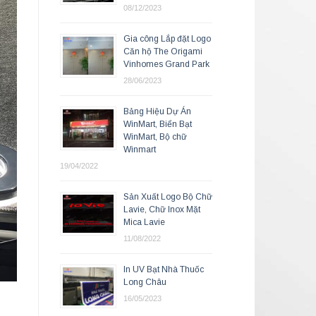
08/12/2023
Gia công Lắp đặt Logo
Căn hộ The Origami
Vinhomes Grand Park
28/06/2023
Bảng Hiệu Dự Án
WinMart, Biển Bạt
WinMart, Bộ chữ
Winmart
19/04/2022
Sản Xuất Logo Bộ Chữ
Lavie, Chữ Inox Mặt
Mica Lavie
11/08/2022
In UV Bạt Nhà Thuốc
Long Châu
16/05/2023