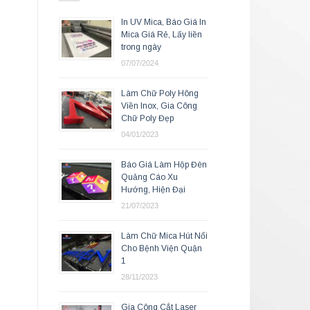
In UV Mica, Báo Giá In
Mica Giá Rẻ, Lấy liền
trong ngày
07/07/2024
Làm Chữ Poly Hông
Viền Inox, Gia Công
Chữ Poly Đẹp
04/01/2023
Báo Giá Làm Hộp Đèn
Quảng Cáo Xu
Hướng, Hiện Đại
21/07/2023
Làm Chữ Mica Hút Nổi
Cho Bệnh Viện Quận
1
28/11/2023
Gia Công Cắt Laser