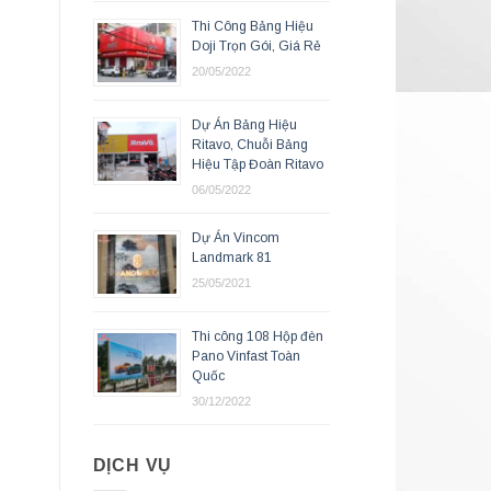
Thi Công Bảng Hiệu
Doji Trọn Gói, Giá Rẻ
20/05/2022
Dự Án Bảng Hiệu
Ritavo, Chuỗi Bảng
Hiệu Tập Đoàn Ritavo
06/05/2022
Dự Án Vincom
Landmark 81
25/05/2021
Thi công 108 Hộp đèn
Pano Vinfast Toàn
Quốc
30/12/2022
DỊCH VỤ