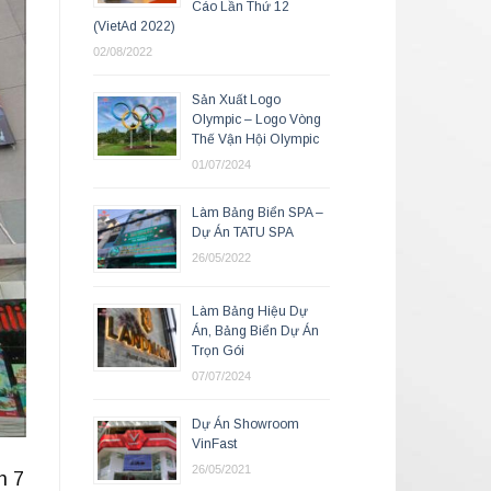
Cáo Lần Thứ 12
(VietAd 2022)
02/08/2022
Sản Xuất Logo
Olympic – Logo Vòng
Thế Vận Hội Olympic
01/07/2024
Làm Bảng Biển SPA –
Dự Án TATU SPA
26/05/2022
Làm Bảng Hiệu Dự
Án, Bảng Biển Dự Án
Trọn Gói
07/07/2024
Dự Án Showroom
VinFast
26/05/2021
n 7