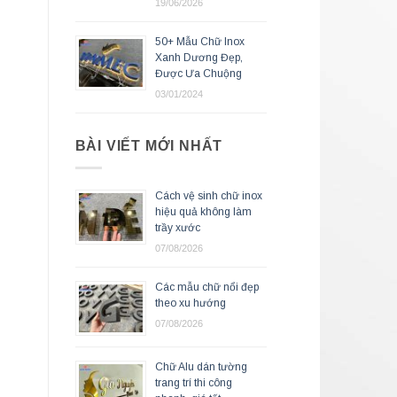
19/06/2026
50+ Mẫu Chữ Inox
Xanh Dương Đẹp,
Được Ưa Chuộng
03/01/2024
BÀI VIẾT MỚI NHẤT
Cách vệ sinh chữ inox
hiệu quả không làm
trầy xước
07/08/2026
Các mẫu chữ nổi đẹp
theo xu hướng
07/08/2026
Chữ Alu dán tường
trang trí thi công