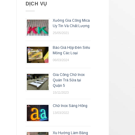
DỊCH VỤ
Xưởng Gia Công Mica
Uy Tín Và Chất Lượng
25/05/2021
Báo Giá Hộp Đèn Siêu
Mỏng Các Loại
06/03/2024
Gia Công Chữ Inox
Quán Trà Sữa tại
Quận 5
15/11/2023
Chữ Inox Sáng Hông
13/03/2022
Xu Hướng Làm Bảng