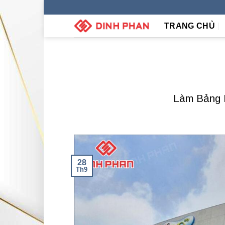
Skip
to
TRANG CHỦ
content
Làm Bảng 
28
Th9