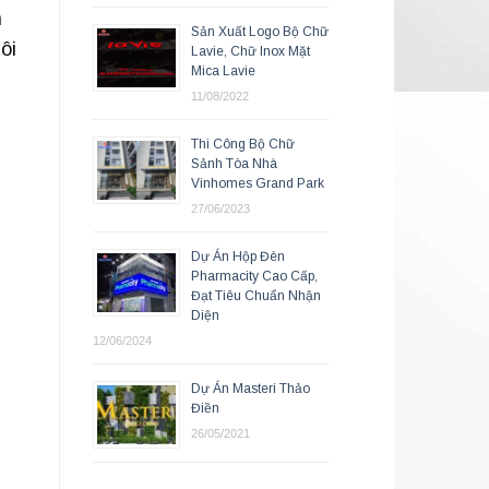
n
Sản Xuất Logo Bộ Chữ
ôi
Lavie, Chữ Inox Mặt
Mica Lavie
11/08/2022
Thi Công Bộ Chữ
Sảnh Tòa Nhà
Vinhomes Grand Park
27/06/2023
Dự Án Hộp Đèn
Pharmacity Cao Cấp,
Đạt Tiêu Chuẩn Nhận
Diện
12/06/2024
Dự Án Masteri Thảo
Điền
26/05/2021