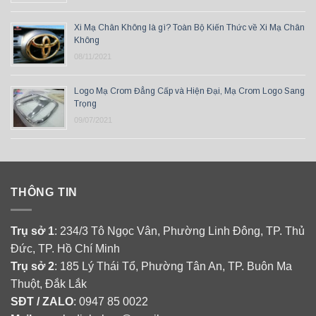
Xi Mạ Chân Không là gì? Toàn Bộ Kiến Thức về Xi Mạ Chân
Không
08/11/2021
Logo Mạ Crom Đẳng Cấp và Hiện Đại, Mạ Crom Logo Sang
Trọng
09/07/2021
THÔNG TIN
Trụ sở 1
: 234/3 Tô Ngọc Vân, Phường Linh Đông, TP. Thủ
Đức, TP. Hồ Chí Minh
Trụ sở 2
: 185 Lý Thái Tổ, Phường Tân An, TP. Buôn Ma
Thuột, Đắk Lắk
SĐT / ZALO
: 0947 85 0022