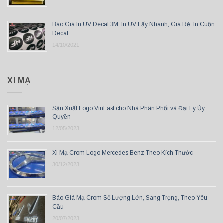
Báo Giá In UV Decal 3M, In UV Lấy Nhanh, Giá Rẻ, In Cuộn
Decal
14/10/2021
XI MẠ
Sản Xuất Logo VinFast cho Nhà Phân Phối và Đại Lý Ủy
Quyền
12/05/2023
Xi Mạ Crom Logo Mercedes Benz Theo Kích Thước
30/12/2023
Báo Giá Mạ Crom Số Lượng Lớn, Sang Trọng, Theo Yêu
Cầu
20/07/2023