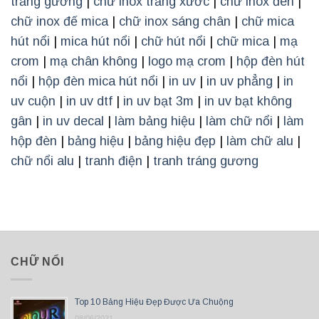
trắng gương
|
chữ inox trắng xước
|
chữ inox đen
|
chữ inox đế mica
|
chữ inox sáng chân
|
chữ mica
hút nổi
|
mica hút nổi
|
chữ hút nổi
|
chữ mica
|
mạ
crom
|
mạ chân không
|
logo mạ crom
|
hộp đèn hút
nổi
|
hộp đèn mica hút nổi
|
in uv
|
in uv phẳng
|
in
uv cuộn
|
in uv dtf
|
in uv bạt 3m
|
in uv bạt không
gân
|
in uv decal
|
làm bảng hiệu
|
làm chữ nổi
|
làm
hộp đèn
|
bảng hiệu
|
bảng hiệu đẹp
|
làm chữ alu
|
chữ nổi alu
|
tranh điện
|
tranh tráng gương
CHỮ NỔI
Top 10 Bảng Hiệu Đẹp Được Ưa Chuộng
08/06/2021