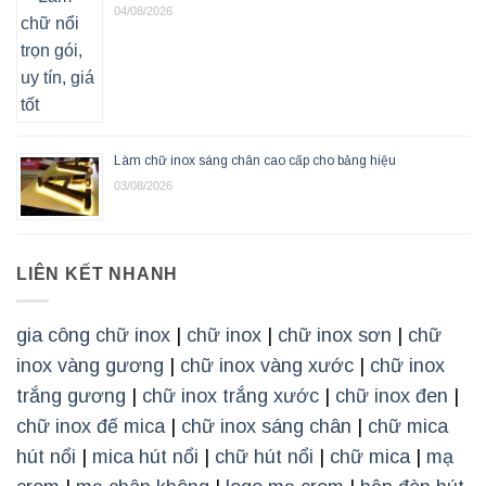
04/08/2026
Làm chữ inox sáng chân cao cấp cho bảng hiệu
03/08/2026
LIÊN KẾT NHANH
gia công chữ inox
|
chữ inox
|
chữ inox sơn
|
chữ
inox vàng gương
|
chữ inox vàng xước
|
chữ inox
trắng gương
|
chữ inox trắng xước
|
chữ inox đen
|
chữ inox đế mica
|
chữ inox sáng chân
|
chữ mica
hút nổi
|
mica hút nổi
|
chữ hút nổi
|
chữ mica
|
mạ