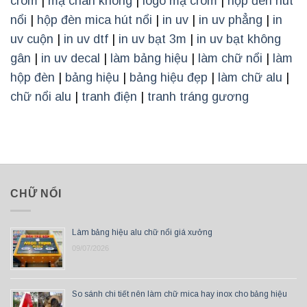
crom
|
mạ chân không
|
logo mạ crom
|
hộp đèn hút
nổi
|
hộp đèn mica hút nổi
|
in uv
|
in uv phẳng
|
in
uv cuộn
|
in uv dtf
|
in uv bạt 3m
|
in uv bạt không
gân
|
in uv decal
|
làm bảng hiệu
|
làm chữ nổi
|
làm
hộp đèn
|
bảng hiệu
|
bảng hiệu đẹp
|
làm chữ alu
|
chữ nổi alu
|
tranh điện
|
tranh tráng gương
CHỮ NỔI
Làm bảng hiệu alu chữ nổi giá xưởng
09/07/2026
So sánh chi tiết nên làm chữ mica hay inox cho bảng hiệu