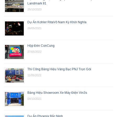
Landmark 81
25/10/2023
Dự Án Kohler RitaVõ Nam Kỳ Khởi Nghĩa
26/05/2021
Hộp Đèn ConCung
27/05/2022
Thi Công Bảng Hiệu Vàng Bạc PNJ Trọn Gói
11/05/2022
Bảng Hiệu Showroom Xe Máy Điện Vin3s
04/10/2021
Dự Án Phoenix Bắc Ninh