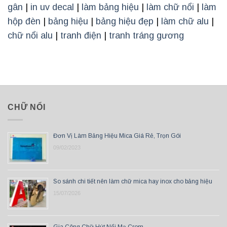
gân
|
in uv decal
|
làm bảng hiệu
|
làm chữ nổi
|
làm
hộp đèn
|
bảng hiệu
|
bảng hiệu đẹp
|
làm chữ alu
|
chữ nổi alu
|
tranh điện
|
tranh tráng gương
CHỮ NỔI
Đơn Vị Làm Bảng Hiệu Mica Giá Rẻ, Trọn Gói
09/02/2023
So sánh chi tiết nên làm chữ mica hay inox cho bảng hiệu
15/07/2026
Gia Công Chữ Hút Nổi Mạ Crom