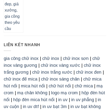
LIÊN KẾT NHANH
gia công chữ inox
|
chữ inox
|
chữ inox sơn
|
chữ
inox vàng gương
|
chữ inox vàng xước
|
chữ inox
trắng gương
|
chữ inox trắng xước
|
chữ inox đen
|
chữ inox đế mica
|
chữ inox sáng chân
|
chữ mica
hút nổi
|
mica hút nổi
|
chữ hút nổi
|
chữ mica
|
mạ
crom
|
mạ chân không
|
logo mạ crom
|
hộp đèn hút
nổi
|
hộp đèn mica hút nổi
|
in uv
|
in uv phẳng
|
in
uv cuộn
|
in uv dtf
|
in uv bạt 3m
|
in uv bạt không